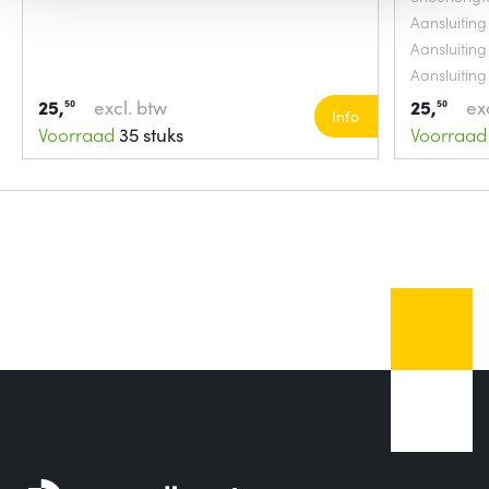
Aansluiting
Aansluiting
Aansluiting
25,
excl. btw
25,
ex
50
50
Info
Voorraad
35 stuks
Voorraad