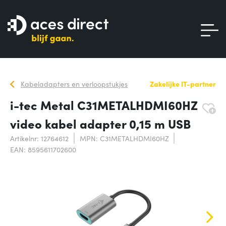
Kabeladapters en verloopstukjes
Zakelijke IT-partner
i-tec Metal C31METALHDMI60HZ
video kabel adapter 0,15 m USB
Artikelnr: 12764612
MPN: C31METALHDMI60HZ
EAN: 8595611702600