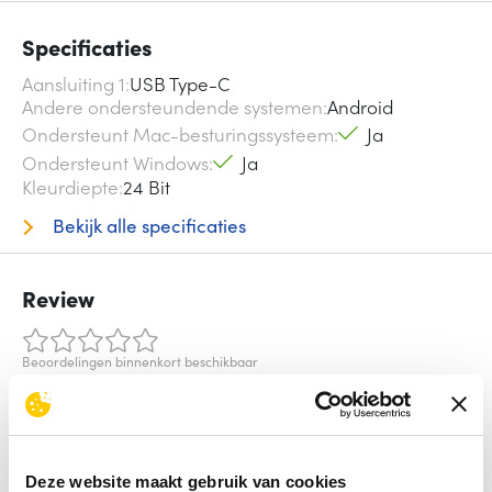
Specificaties
Aansluiting 1
USB Type-C
Andere ondersteundende systemen
Android
Ondersteunt Mac-besturingssysteem
Ja
Ondersteunt Windows
Ja
Kleurdiepte
24 Bit
Bekijk alle specificaties
Review
Beoordelingen binnenkort beschikbaar
Deel je ervaring met het product door het schrijven van een
review.
Schrijf een review
Deze website maakt gebruik van cookies