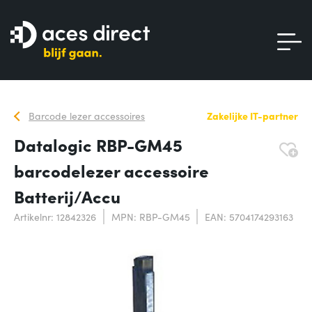
Barcode lezer accessoires
Zakelijke IT-partner
Datalogic RBP-GM45
barcodelezer accessoire
Batterij/Accu
Artikelnr: 12842326
MPN: RBP-GM45
EAN: 5704174293163