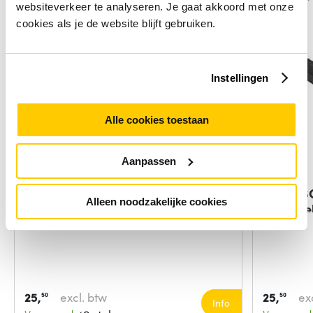
websiteverkeer te analyseren. Je gaat akkoord met onze
cookies als je de website blijft gebruiken.
Instellingen
Alle cookies toestaan
Aanpassen
Zebra MC33 RIGID HOLSTER FOR
Zebra S
Alleen noodzakelijke cookies
BRICK
barcode
25,
excl. btw
25,
ex
50
50
Info