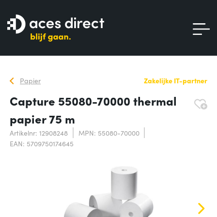
Papier
Zakelijke IT-partner
Capture 55080-70000 thermal
papier 75 m
Artikelnr: 12908248
MPN: 55080-70000
EAN: 5709750174645