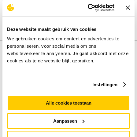
Lengte
75 Meters
Breedte
80 Millimeter
Diameter
80 Millimeter
Core diameter
12 Millimeter
Deze website maakt gebruik van cookies
Bekijk alle specificaties
We gebruiken cookies om content en advertenties te
personaliseren, voor social media om ons
Review
websiteverkeer te analyseren. Je gaat akkoord met onze
cookies als je de website blijft gebruiken.
Beoordelingen binnenkort beschikbaar
Deel je ervaring met het product door het schrijven van een
Instellingen
review.
Schrijf een review
Alle cookies toestaan
Aanpassen