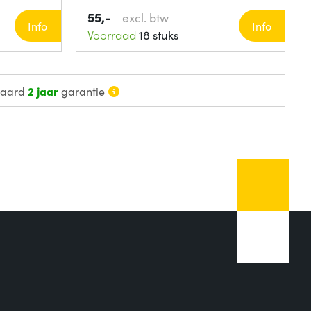
55,-
excl. btw
Info
Info
Voorraad
18 stuks
daard
2 jaar
garantie