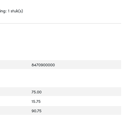
g: 1 stuk(s)
8470900000
75.00
15.75
90.75