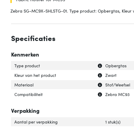
Zebra SG-MC9X-SHLSTG-01. Type product: Opbergtas, Kleur van 
Specificaties
Kenmerken
Uitleg over 'Type
Verberg uitleg o
Type product
Opbergtas
Uitleg over 'Kleu
Verberg uitleg ov
Kleur van het product
Zwart
Uitleg over 'Mate
Verberg uitleg ov
Materiaal
Stof/Weefsel
Uitleg over 'Compa
Verberg uitleg ov
Compatibiliteit
Zebra MC93
Verpakking
Aantal per verpakking
1 stuk(s)