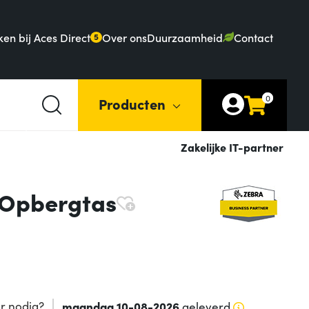
en bij Aces Direct
Over ons
Duurzaamheid
Contact
5
0
Producten
Zakelijke IT-partner
 Opbergtas
r nodig?
maandag 10-08-2026
geleverd