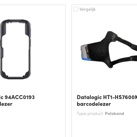
Vergelijk
ic 94ACC0193
Datalogic HT1-HS7600
lezer
barcodelezer
Type product:
Polsband