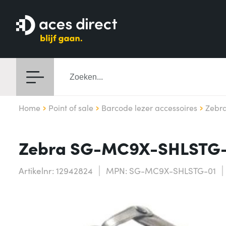
Home
Point of sale
Barcode lezer accessoires
Zebr
Zebra SG-MC9X-SHLSTG-0
Artikelnr: 12942824
MPN: SG-MC9X-SHLSTG-01