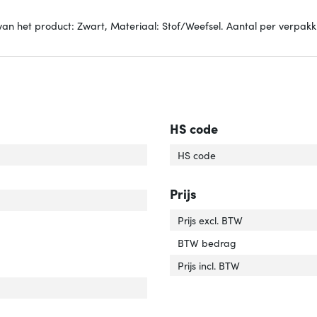
het product: Zwart, Materiaal: Stof/Weefsel. Aantal per verpakkin
HS code
 product'
ver 'Type product'
HS code
r van het product'
er 'Kleur van het product'
Prijs
riaal'
er 'Materiaal'
Prijs excl. BTW
tibiliteit'
er 'Compatibiliteit'
BTW bedrag
Prijs incl. BTW