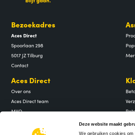
Bezoekadres
As
Aces Direct
Pro
Spoorlaan 298
Pop
5017 JZ Tilburg
Mer
Contact
Aces Direct
Kl
Over ons
Bet
Aces Direct team
Ver
MVO
Reto
Vacatures
Vee
Deze website maakt gebru
We gebruiken cookies om c