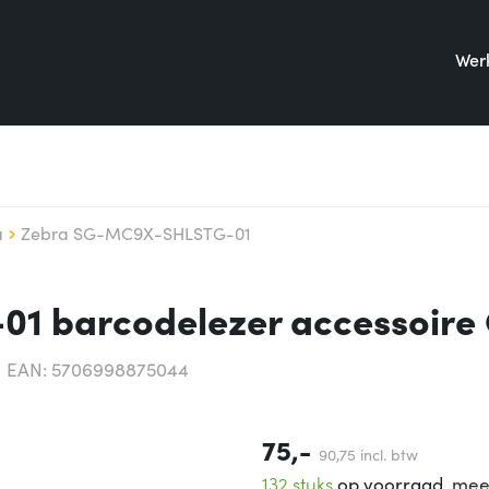
Werk
a
Zebra SG-MC9X-SHLSTG-01
1 barcodelezer accessoire
EAN: 5706998875044
75,-
90,
75
incl. btw
132 stuks
op voorraad,
mee