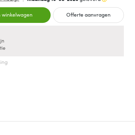
n winkelwagen
Offerte aanvragen
jn
tie
king