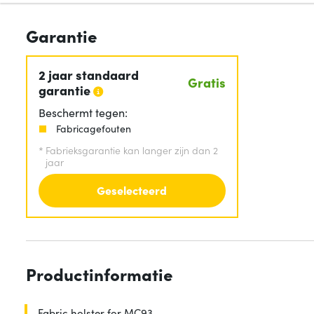
Garantie
2 jaar standaard
Gratis
garantie
Beschermt tegen:
Fabricagefouten
*
Fabrieksgarantie kan langer zijn dan 2
jaar
Geselecteerd
Productinformatie
Fabric holster for MC93