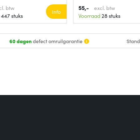
55,-
cl. btw
excl. btw
Info
447 stuks
Voorraad
28 stuks
60 dagen
defect omruilgarantie
Stan