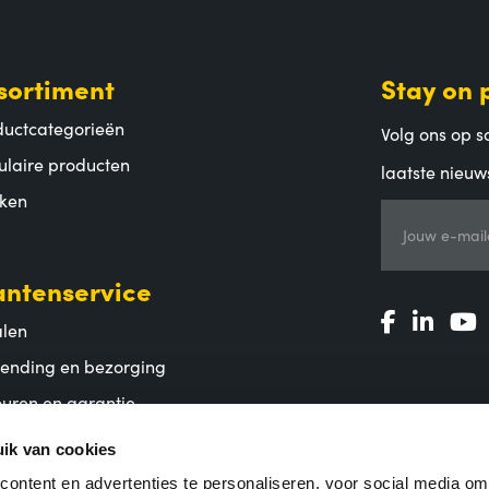
sortiment
Stay on 
ductcategorieën
Volg ons op so
ulaire producten
laatste nieuw
ken
Jouw e-mail
antenservice
alen
zending en bezorging
uren en garantie
lgestelde vragen
ik van cookies
ontent en advertenties te personaliseren, voor social media o