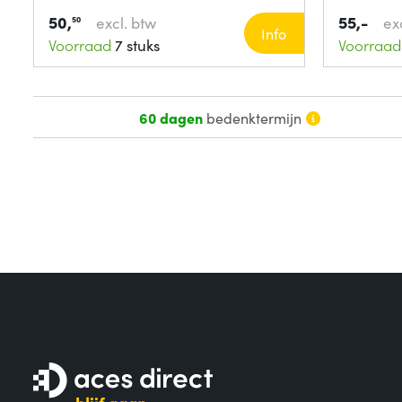
50,
55,-
excl. btw
ex
50
Info
Voorraad
7 stuks
Voorraad
60 dagen
bedenktermijn