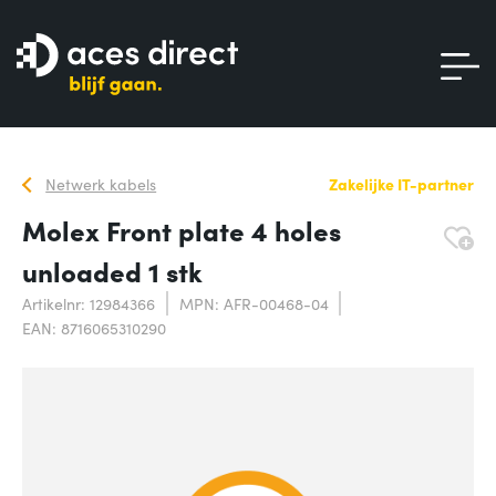
Netwerk kabels
Zakelijke IT-partner
Molex Front plate 4 holes
unloaded 1 stk
Artikelnr: 12984366
MPN: AFR-00468-04
EAN: 8716065310290