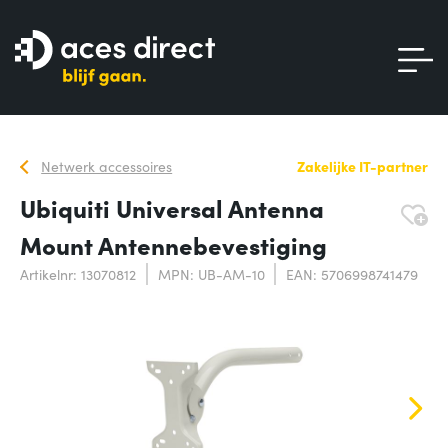
Netwerk accessoires
Zakelijke IT-partner
Ubiquiti Universal Antenna
Mount Antennebevestiging
Artikelnr: 13070812
MPN: UB-AM-10
EAN: 5706998741479