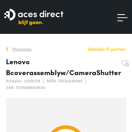
Monitoren
Zakelijke IT-partner
Lenovo
Bcoverassemblyw/CameraShutter
Artikelnr: 13265178
MPN: FRU02HK965
EAN: 5706998839145