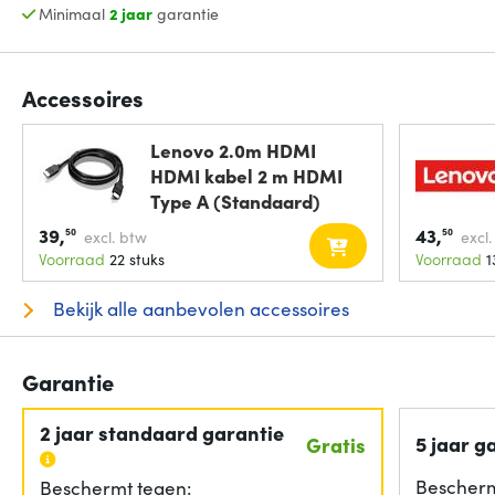
Minimaal
2 jaar
garantie
Accessoires
Lenovo 2.0m HDMI
HDMI kabel 2 m HDMI
Type A (Standaard)
39,
43,
50
50
excl. btw
excl
Voorraad
22 stuks
Voorraad
1
Bekijk alle aanbevolen accessoires
Garantie
2 jaar standaard garantie
5 jaar g
Gratis
Bescherm
Beschermt tegen: