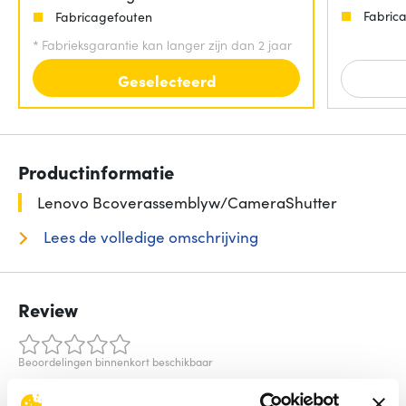
Fabric
Fabricagefouten
*
Fabrieksgarantie kan langer zijn dan 2 jaar
Geselecteerd
Productinformatie
Lenovo Bcoverassemblyw/CameraShutter
Lees de volledige omschrijving
Review
Beoordelingen binnenkort beschikbaar
Deel je ervaring met het product door het schrijven van een