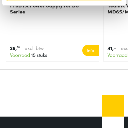
ProDVX Power Supply for DS
Yealink 
Series
MD65/
26,
excl. btw
41,-
exc
50
Info
Voorraad
15 stuks
Voorraad