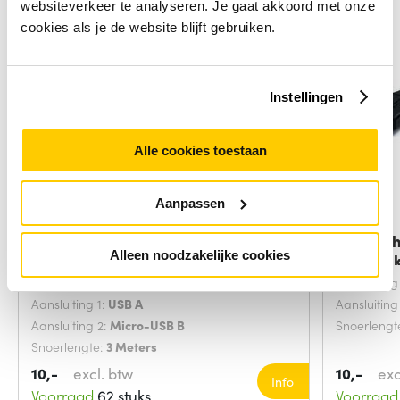
websiteverkeer te analyseren. Je gaat akkoord met onze
cookies als je de website blijft gebruiken.
Instellingen
Alle cookies toestaan
Aanpassen
Microconnect USBABMICRO3G
StarTec
Alleen noodzakelijke cookies
USB-kabel USB
Verleng
USB-versie:
USB 2.0
Aansluiting
Aansluiting 1:
USB A
Aansluiting
Aansluiting 2:
Micro-USB B
Snoerlengt
Snoerlengte:
3 Meters
10,-
excl. btw
10,-
exc
Info
Voorraad
62 stuks
Voorraad