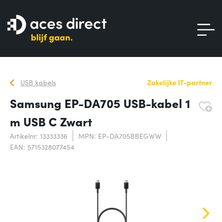
USB kabels
Zakelijke IT-partner
Samsung EP-DA705 USB-kabel 1
m USB C Zwart
Artikelnr: 13333336
MPN: EP-DA705BBEGWW
EAN: 5715328077454