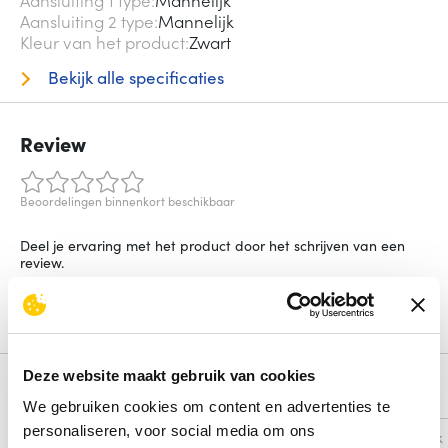
Aansluiting 1 type
Mannelijk
Aansluiting 2 type
Mannelijk
Kleur van het product
Zwart
Bekijk alle specificaties
Review
Beoordelingen binnenkort beschikbaar
Deel je ervaring met het product door het schrijven van een
review.
Schrijf een review
Deze website maakt gebruik van cookies
Alternatieven
We gebruiken cookies om content en advertenties te
personaliseren, voor social media om ons
Vergelijk
Vergelijk