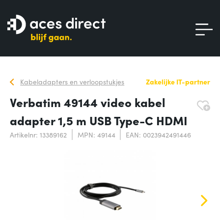
Kabeladapters en verloopstukjes
Zakelijke IT-partner
Verbatim 49144 video kabel
adapter 1,5 m USB Type-C HDMI
Artikelnr: 13389162
MPN: 49144
EAN: 0023942491446