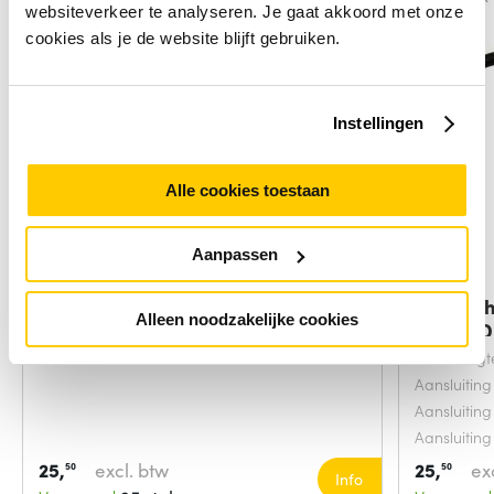
websiteverkeer te analyseren. Je gaat akkoord met onze
cookies als je de website blijft gebruiken.
Instellingen
Alle cookies toestaan
Aanpassen
StarTech.com DisplayPort naar
StarTech
Alleen noodzakelijke cookies
HDMI
naar H
Snoerlengt
Aansluiting
Aansluiting
Aansluiting
25,
excl. btw
25,
ex
50
50
Info