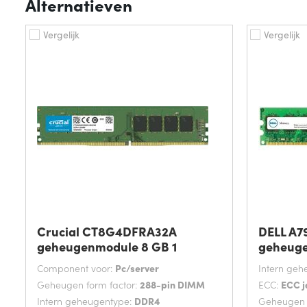
Alternatieven
Vergelijk
Vergelijk
Crucial CT8G4DFRA32A
DELL A7
geheugenmodule 8 GB 1
geheuge
Component voor:
Pc/server
Intern geh
Geheugen form factor:
288-pin DIMM
ECC:
ECC j
Intern geheugentype:
DDR4
Geheugen f