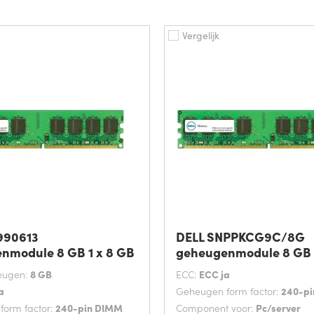
Vergelijk
990613
DELL SNPPKCG9C/8G
nmodule 8 GB 1 x 8 GB
geheugenmodule 8 GB 
eugen:
8 GB
ECC:
ECC ja
a
Geheugen form factor:
240-p
orm factor:
240-pin DIMM
Component voor:
Pc/server