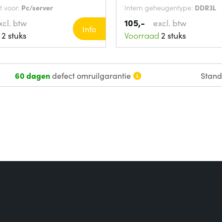
 voor:
Pc/server
Intern geheugentype:
DDR3L
105,-
xcl. btw
excl. btw
Info
2 stuks
Voorraad
2 stuks
60 dagen
defect omruilgarantie
Stan