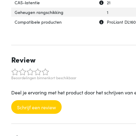
Uitleg over 'CAS-
Verberg uitleg ov
CAS-latentie
21
Geheugen rangschikking
1
Uitleg over 'Com
Verberg uitleg o
Compatibele producten
ProLiant DL16
Review
Beoordelingen binnenkort beschikbaar
Deel je ervaring met het product door het schrijven van 
Schrijf een review