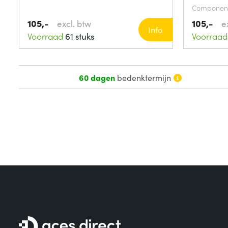
Component
105,-
105,-
excl. btw
e
Info
Voorraad
61 stuks
Voorraad
60 dagen
bedenktermijn