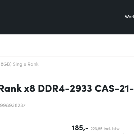
Werk
 8GB) Single Rank
 Rank x8 DDR4-2933 CAS-21-
6998938237
185,-
223,
85
incl. btw