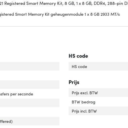
21 Registered Smart Memory Kit, 8 GB, 1 x 8 GB, DDR4, 288-pin
gistered Smart Memory Kit geheugenmodule 1 x 8 GB 2933 MT/s
HS code
ern geheugen'
ver 'Intern geheugen'
HS code
eugenlayout (modules x formaat)'
ver 'Geheugenlayout (modules x formaat)'
Prijs
ern geheugentype'
ver 'Intern geheugentype'
Prijs excl. BTW
sfers per seconde
BTW bedrag
ponent voor'
ver 'Component voor'
Prijs incl. BTW
eugen form factor'
ver 'Geheugen form factor'
ffered)