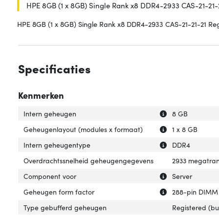
HPE 8GB (1 x 8GB) Single Rank x8 DDR4-2933 CAS-21-21-
HPE 8GB (1 x 8GB) Single Rank x8 DDR4-2933 CAS-21-21-21 Re
Specificaties
Kenmerken
Uitleg over 'Int
Verberg uitleg o
Intern geheugen
8 GB
Uitleg over 'Geh
Verberg uitleg o
Geheugenlayout (modules x formaat)
1 x 8 GB
Uitleg over 'Int
Verberg uitleg o
Intern geheugentype
DDR4
Overdrachtssnelheid geheugengegevens
2933 megatran
Uitleg over 'Com
Verberg uitleg o
Component voor
Server
Uitleg over 'Geh
Verberg uitleg o
Geheugen form factor
288-pin DIMM
Type gebufferd geheugen
Registered (bu