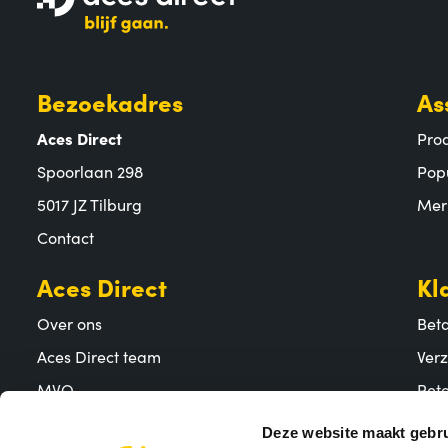
Bezoekadres
As
Aces Direct
Pro
Spoorlaan 298
Pop
5017 JZ Tilburg
Mer
Contact
Aces Direct
Kl
Over ons
Bet
Aces Direct team
Ver
MVO
Reto
Vacatures
Vee
Deze website maakt gebru