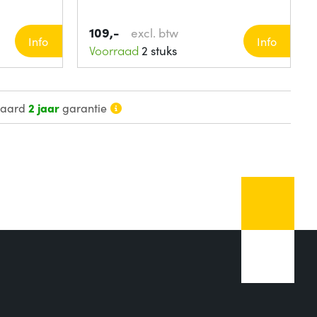
109,-
excl. btw
Info
Info
Voorraad
2 stuks
daard
2 jaar
garantie