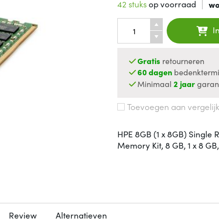
42 stuks
op voorraad
wo
I
Gratis
retourneren
60 dagen
bedenktermi
Minimaal
2 jaar
garan
Toevoegen aan vergelij
HPE 8GB (1 x 8GB) Single 
Memory Kit, 8 GB, 1 x 8 G
Review
Alternatieven