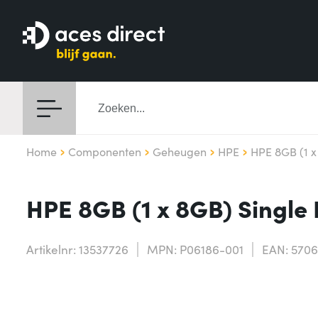
Home
Componenten
Geheugen
HPE
HPE 8GB (1 x
HPE 8GB (1 x 8GB) Single
Artikelnr: 13537726
MPN: P06186-001
EAN: 570