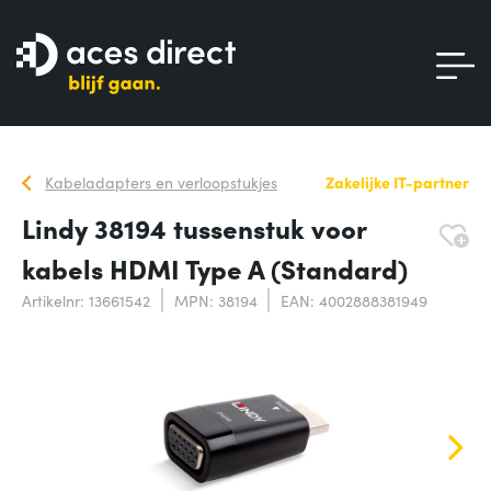
Kabeladapters en verloopstukjes
Zakelijke IT-partner
Lindy 38194 tussenstuk voor
kabels HDMI Type A (Standard)
Artikelnr: 13661542
MPN: 38194
EAN: 4002888381949