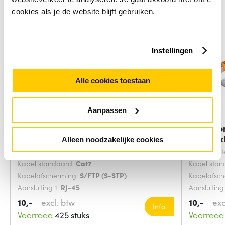
cookies als je de website blijft gebruiken.
Instellingen
Alle cookies toestaan
Aanpassen
Microconnect SFTP702G
Microco
netwerkkabel Groen 2
netwerk
Alleen noodzakelijke cookies
Snoerlengte:
2 Meters
Snoerlengt
Kabel standaard:
Cat7
Kabel sta
Kabelafscherming:
S/FTP (S-STP)
Kabelafsc
Aansluiting 1:
RJ-45
Aansluiting
10,-
excl. btw
10,-
exc
Info
Voorraad
425 stuks
Voorraad