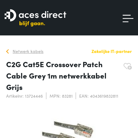
Netwerk kabels
Zakelijke IT-partner
C2G Cat5E Crossover Patch
Cable Grey 1m netwerkkabel
Grijs
Artikelnr: 13724446
MPN: 83281
EAN: 4043619832811