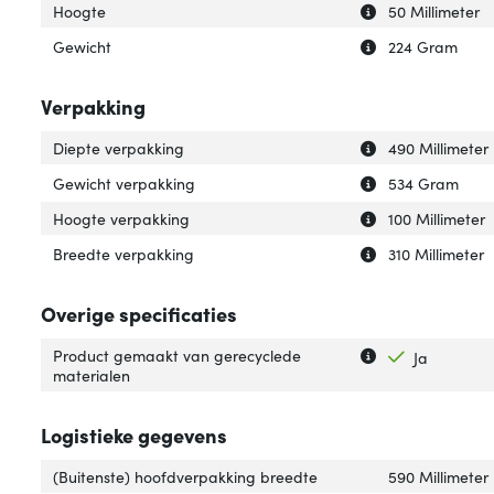
Uitleg over 'Hoog
Verberg uitleg o
Hoogte
50 Millimeter
Uitleg over 'Gewi
Verberg uitleg o
Gewicht
224 Gram
Verpakking
Uitleg over 'Die
Verberg uitleg o
Diepte verpakking
490 Millimeter
Uitleg over 'Gew
Verberg uitleg o
Gewicht verpakking
534 Gram
Uitleg over 'Hoo
Verberg uitleg o
Hoogte verpakking
100 Millimeter
Uitleg over 'Bre
Verberg uitleg o
Breedte verpakking
310 Millimeter
Overige specificaties
Uitleg over 'Pro
Verberg uitleg o
Product gemaakt van gerecyclede
Ja
materialen
Logistieke gegevens
(Buitenste) hoofdverpakking breedte
590 Millimeter