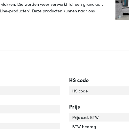
t vlokken. Die worden weer verwerkt tot een granulaat,
-Line-producten". Deze producten kunnen naar ons
HS code
imale schermgrootte'
ver 'Maximale schermgrootte'
HS code
tagewijze'
ver 'Montagewijze'
Prijs
imale gewichtscapaciteit'
ver 'Maximale gewichtscapaciteit'
Prijs excl. BTW
imale schermgrootte'
ver 'Minimale schermgrootte'
BTW bedrag
tage'
ver 'Montage'