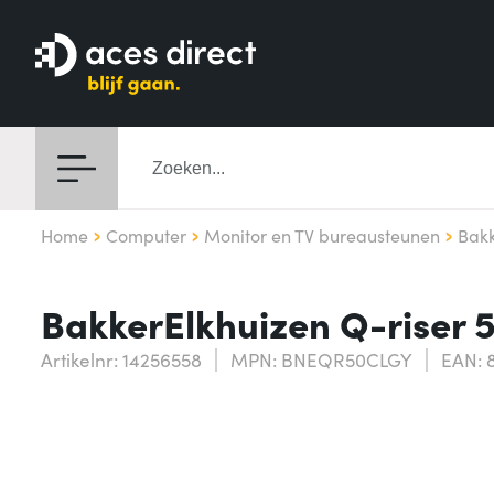
Home
Computer
Monitor en TV bureausteunen
Bakk
BakkerElkhuizen Q-riser 5
Artikelnr: 14256558
MPN: BNEQR50CLGY
EAN: 