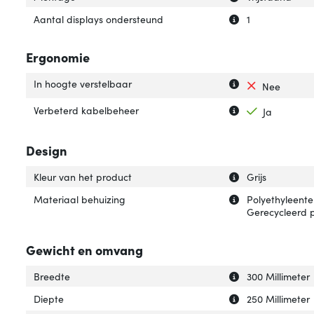
Uitleg over 'Aan
Verberg uitleg o
Aantal displays ondersteund
1
Ergonomie
Uitleg over 'In h
Verberg uitleg ov
In hoogte verstelbaar
Nee
Uitleg over 'Ver
Verberg uitleg o
Verbeterd kabelbeheer
Ja
Design
Uitleg over 'Kleu
Verberg uitleg ov
Kleur van het product
Grijs
Uitleg over 'Mat
Verberg uitleg o
Materiaal behuizing
Polyethyleenter
Gerecycleerd p
Gewicht en omvang
Uitleg over 'Bree
Verberg uitleg o
Breedte
300 Millimeter
Uitleg over 'Diep
Verberg uitleg ov
Diepte
250 Millimeter