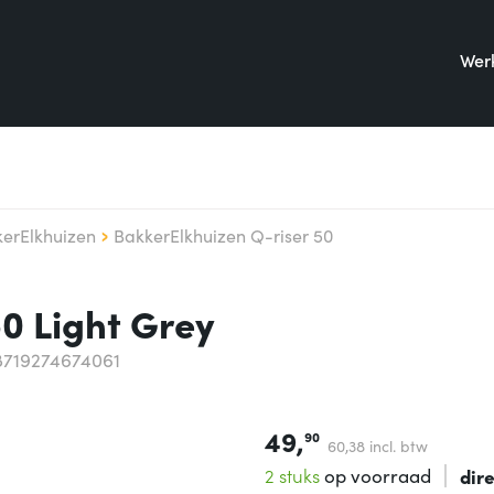
Werk
erElkhuizen
BakkerElkhuizen Q-riser 50
0 Light Grey
8719274674061
49,
90
60,
38
incl. btw
2 stuks
op voorraad
dir