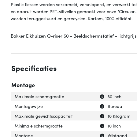
Plastic flessen worden verzameld, versnipperd, en verwerkt to
en daaruit worden PET-viltvellen gemaakt voor onze "Circular
worden teruggestuurd en gerecycled. Kortom, 100% efficiënt.
Bakker Elkhuizen Q-riser 50 - Beeldschermstatief - lichtgrijs
Specificaties
Montage
Uitleg over 'Max
Verberg uitleg o
Maximale schermgrootte
30 inch
Uitleg over 'Mon
Verberg uitleg o
Montagewijze
Bureau
Uitleg over 'Max
Verberg uitleg o
Maximale gewichtscapaciteit
10 Kilogram
Uitleg over 'Min
Verberg uitleg o
Minimale schermgrootte
10 inch
Uitleg over 'Mon
Verberg uitleg o
Montage
Vrijstaand