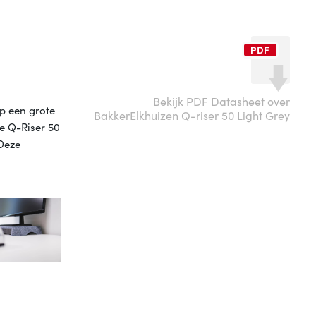
Bekijk PDF Datasheet over
p een grote
BakkerElkhuizen Q-riser 50 Light Grey
e Q-Riser 50
Deze