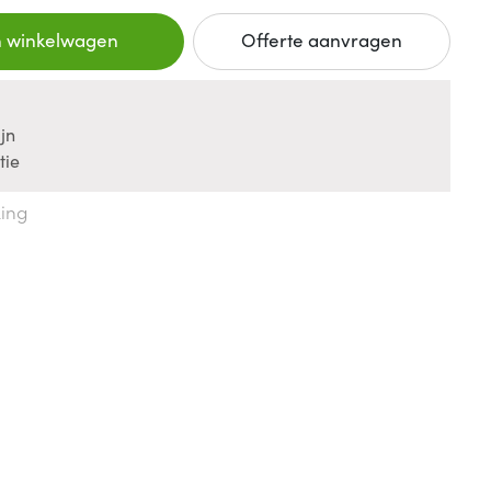
n winkelwagen
Offerte aanvragen
jn
tie
king