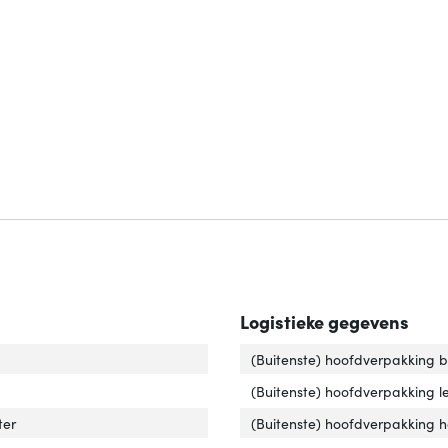
Logistieke gegevens
imale schermgrootte'
ver 'Maximale schermgrootte'
(Buitenste) hoofdverpakking 
tagewijze'
ver 'Montagewijze'
(Buitenste) hoofdverpakking l
ter
(Buitenste) hoofdverpakking 