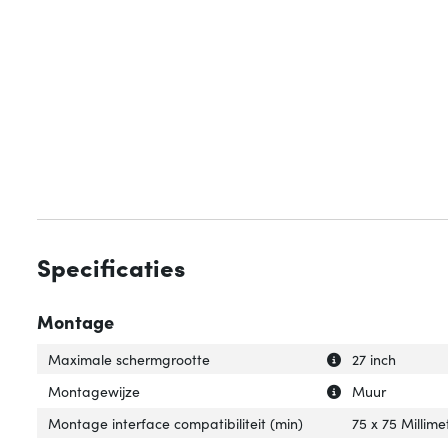
Specificaties
Montage
Uitleg over 'Max
Verberg uitleg o
Maximale schermgrootte
27 inch
Uitleg over 'Mon
Verberg uitleg o
Montagewijze
Muur
Montage interface compatibiliteit (min)
75 x 75 Millime