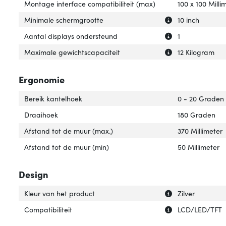
Montage interface compatibiliteit (max)
100 x 100 Milli
Uitleg over 'Min
Verberg uitleg o
Minimale schermgrootte
10 inch
Uitleg over 'Aan
Verberg uitleg o
Aantal displays ondersteund
1
Uitleg over 'Max
Verberg uitleg o
Maximale gewichtscapaciteit
12 Kilogram
Ergonomie
Bereik kantelhoek
0 - 20 Graden
Draaihoek
180 Graden
Afstand tot de muur (max.)
370 Millimeter
Afstand tot de muur (min)
50 Millimeter
Design
Uitleg over 'Kleu
Verberg uitleg ov
Kleur van het product
Zilver
Uitleg over 'Compa
Verberg uitleg ov
Compatibiliteit
LCD/LED/TFT