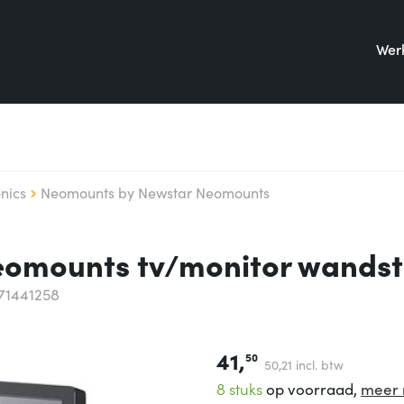
Werk
onics
Neomounts by Newstar Neomounts
eomounts tv/monitor wands
71441258
41,
50
50,
21
incl. btw
8 stuks
op voorraad,
meer 