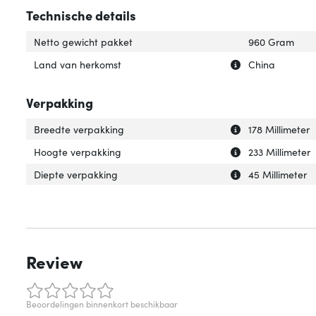
Technische details
Netto gewicht pakket
960 Gram
Uitleg over 'Lan
Verberg uitleg o
Land van herkomst
China
Verpakking
Uitleg over 'Bre
Verberg uitleg o
Breedte verpakking
178 Millimeter
Uitleg over 'Hoo
Verberg uitleg o
Hoogte verpakking
233 Millimeter
Uitleg over 'Die
Verberg uitleg o
Diepte verpakking
45 Millimeter
Review
Beoordelingen binnenkort beschikbaar