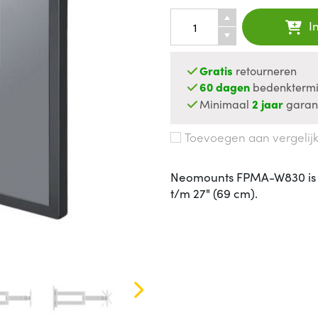
I
Gratis
retourneren
60 dagen
bedenktermi
Minimaal
2 jaar
garan
Toevoegen aan vergelij
Neomounts FPMA-W830 is e
t/m 27" (69 cm).