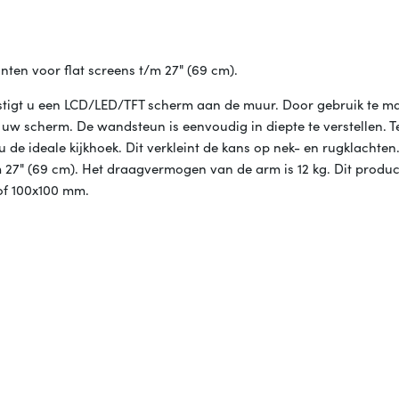
en voor flat screens t/m 27" (69 cm).
gt u een LCD/LED/TFT scherm aan de muur. Door gebruik te m
uw scherm. De wandsteun is eenvoudig in diepte te verstellen. T
 de ideale kijkhoek. Dit verkleint de kans op nek- en rugklachte
27" (69 cm). Het draagvermogen van de arm is 12 kg. Dit product
of 100x100 mm.