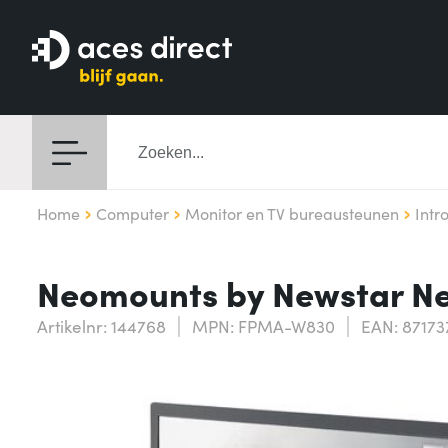
Home
Computer
Monitor en TV bureausteunen
Intr
Neomounts by Newstar N
Artikelnr: 144768
MPN: FPMA-W830
EAN: 87173