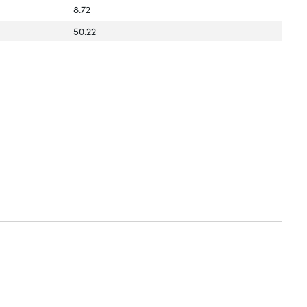
8.72
50.22