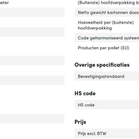
meter
(Buitenste) hoofdverpakking 
imale schermgrootte'
ver 'Minimale schermgrootte'
Netto gewicht kartonnen doos
tal displays ondersteund'
ver 'Aantal displays ondersteund'
Hoeveelheid per (buitenste)
hoofdverpakking
imale gewichtscapaciteit'
ver 'Maximale gewichtscapaciteit'
Code geharmoniseerd systeem
Producten per pallet (EU)
Overige specificaties
Bevestigingsstandaard
HS code
HS code
r van het product'
er 'Kleur van het product'
Prijs
tibiliteit'
er 'Compatibiliteit'
Prijs excl. BTW