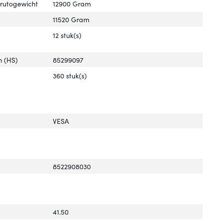
brutogewicht
12900 Gram
11520 Gram
12 stuk(s)
 (HS)
85299097
360 stuk(s)
VESA
8522908030
41.50