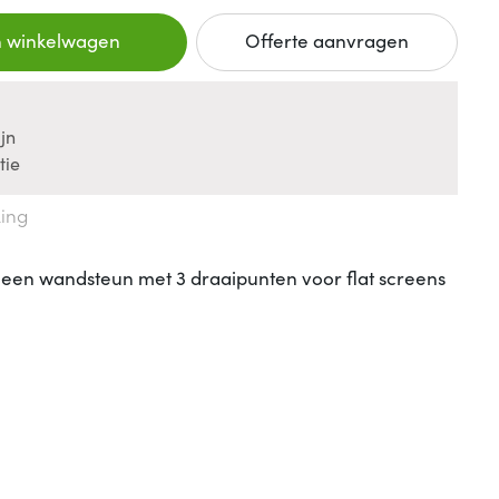
n winkelwagen
Offerte aanvragen
jn
tie
king
en wandsteun met 3 draaipunten voor flat screens