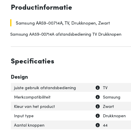
Productinformatie
Samsung AA59-00714A, TV, Drukknopen, Zwart
Samsung AA59-00714A afstandsbediening TV Drukknopen
Specificaties
Design
Uitleg over 'juis
Verberg uitleg o
juiste gebruik afstandsbediening
TV
Uitleg over 'Merk
Verberg uitleg ov
Merkcompatibiliteit
Samsung
Uitleg over 'Kleu
Verberg uitleg ov
Kleur van het product
Zwart
Uitleg over 'Inpu
Verberg uitleg ov
Input type
Drukknopen
Uitleg over 'Aan
Verberg uitleg o
Aantal knoppen
44