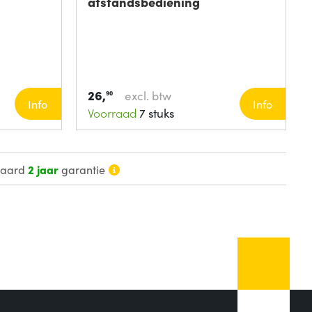
afstandsbediening
26,
excl. btw
90
Info
Info
Voorraad
7 stuks
daard
2 jaar
garantie