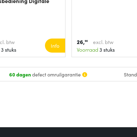
bediening Digitale
26,
cl. btw
excl. btw
90
Info
3 stuks
Voorraad
3 stuks
60 dagen
defect omruilgarantie
Stan