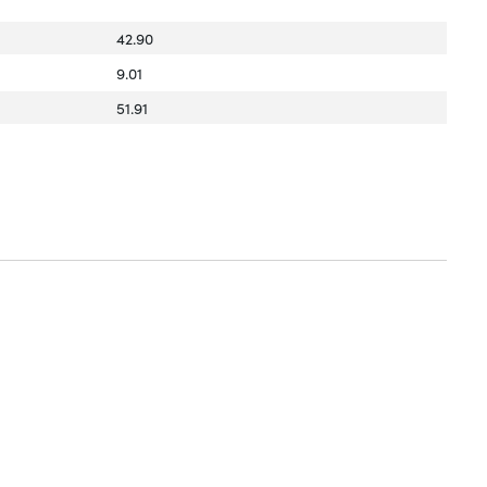
42.90
9.01
51.91