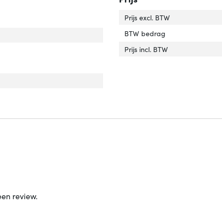
Prijs excl. BTW
BTW bedrag
/Batterij voltage'
er 'Accu/Batterij voltage'
Prijs incl. BTW
een review.