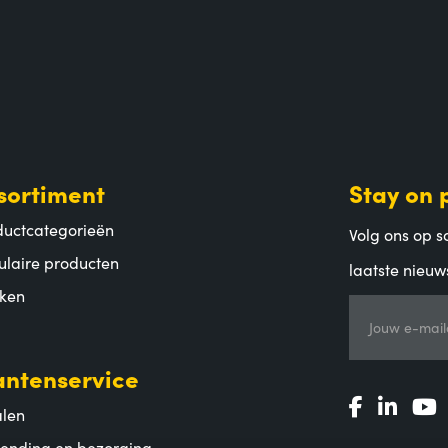
sortiment
Stay on 
ductcategorieën
Volg ons op so
ulaire producten
laatste nieuw
ken
Jouw e-mail
antenservice
alen
zending en bezorging