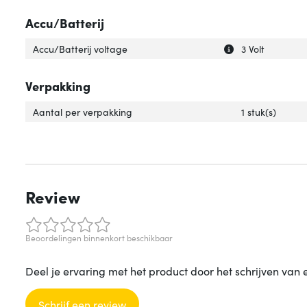
Accu/Batterij
Uitleg over 'Accu
Verberg uitleg ov
Accu/Batterij voltage
3 Volt
Verpakking
Aantal per verpakking
1 stuk(s)
Review
Beoordelingen binnenkort beschikbaar
Deel je ervaring met het product door het schrijven van 
Schrijf een review