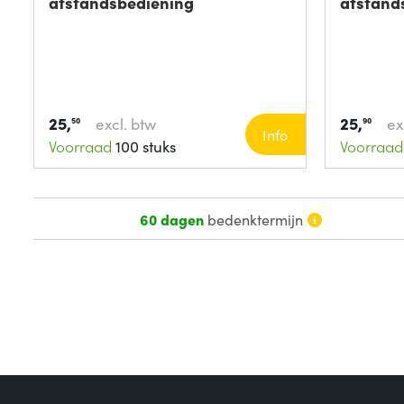
afstandsbediening
afstands
25,
25,
excl. btw
ex
50
90
Info
Voorraad
100 stuks
Voorraad
60 dagen
bedenktermijn