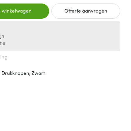
n winkelwagen
Offerte aanvragen
jn
tie
king
 Drukknopen, Zwart