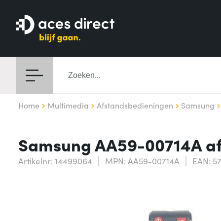
Home
Multimedia
Afstandsbedieningen
Samsung
Samsung AA59-00714A af
Artikelnr: 14499064
MPN: AA59-00714A
EAN: 5