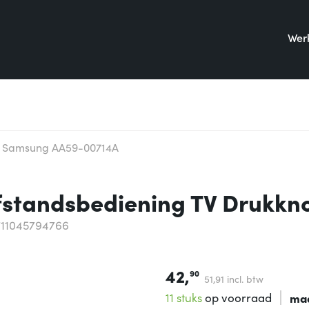
Werk
Samsung AA59-00714A
standsbediening TV Drukkn
711045794766
42,
90
51,
91
incl. btw
11 stuks
op voorraad
ma