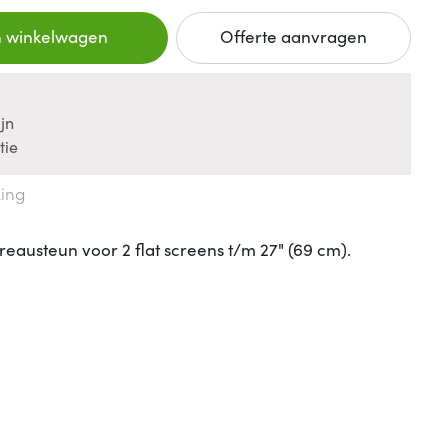
n winkelwagen
Offerte aanvragen
jn
tie
king
austeun voor 2 flat screens t/m 27" (69 cm).