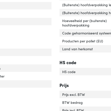
(Buitenste) hoofdverpakking l
tage'
ver 'Montage'
(Buitenste) hoofdverpakking 
Hoeveelheid per (buitenste)
hoofdverpakking
imale gewichtscapaciteit'
ver 'Maximale gewichtscapaciteit'
Code geharmoniseerd systeem
Producten per pallet (EU)
Land van herkomst
HS code
n
HS code
ter
Prijs
oogte verstelbaar'
er 'In hoogte verstelbaar'
Prijs excl. BTW
BTW bedrag
Prijs incl. BTW