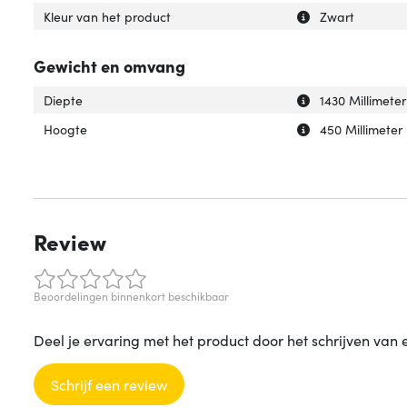
Uitleg over 'Kleu
Verberg uitleg ov
Kleur van het product
Zwart
Gewicht en omvang
Uitleg over 'Diep
Verberg uitleg ov
Diepte
1430 Millimeter
Uitleg over 'Hoog
Verberg uitleg o
Hoogte
450 Millimeter
Review
Beoordelingen binnenkort beschikbaar
Deel je ervaring met het product door het schrijven van 
Schrijf een review