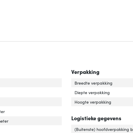
Verpakking
imale schermgrootte'
ver 'Maximale schermgrootte'
Breedte verpakking
tagewijze'
ver 'Montagewijze'
Diepte verpakking
imale schermgrootte'
ver 'Minimale schermgrootte'
Hoogte verpakking
ter
Logistieke gegevens
meter
(Buitenste) hoofdverpakking 
tal displays ondersteund'
ver 'Aantal displays ondersteund'