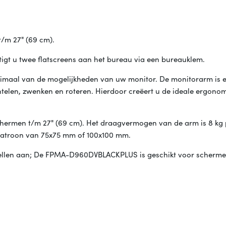
/m 27" (69 cm).
t u twee flatscreens aan het bureau via een bureauklem.
timaal van de mogelijkheden van uw monitor. De monitorarm is 
antelen, zwenken en roteren. Hierdoor creëert u de ideale ergono
hermen t/m 27" (69 cm). Het draagvermogen van de arm is 8 kg 
npatroon van 75x75 mm of 100x100 mm.
llen aan; De FPMA-D960DVBLACKPLUS is geschikt voor scherme