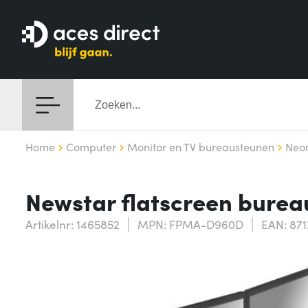
Home
Computer
Monitor en TV bureausteunen
Neo
Newstar flatscreen burea
Artikelnr: 1465852
MPN: FPMA-D960D
EAN: 87