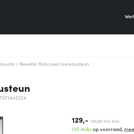
Werk
mounts
Newstar flatscreen bureausteun
usteun
17371442224
129,-
156,
09
incl. btw
120 stuks
op voorraad,
mee