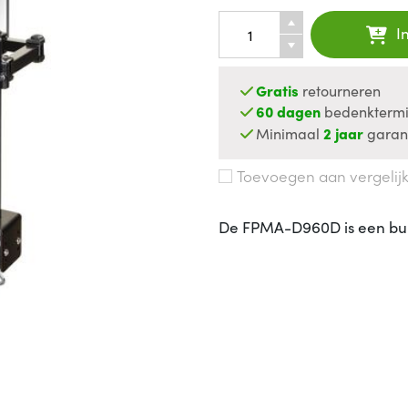
I
Gratis
retourneren
60 dagen
bedenktermi
Minimaal
2 jaar
garan
Toevoegen aan vergelij
De FPMA-D960D is een bure