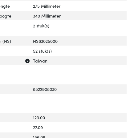
engte
275 Millimeter
hoogte
340 Millimeter
2 stuk(s)
 (HS)
HS83025000
52 stuk(s)
Uitleg over 'Land van herkomst'
Verberg uitleg over 'Land van herkomst'
Taiwan
8522908030
129.00
27.09
156.09