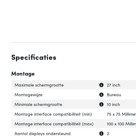
Specificaties
Montage
Uitleg over 'Max
Verberg uitleg o
Maximale schermgrootte
27 inch
Uitleg over 'Mon
Verberg uitleg o
Montagewijze
Bureau
Uitleg over 'Min
Verberg uitleg o
Minimale schermgrootte
10 inch
Montage interface compatibiliteit (min)
75 x 75 Millime
Montage interface compatibiliteit (max)
100 x 100 Milli
Uitleg over 'Aan
Verberg uitleg o
Aantal displays ondersteund
2