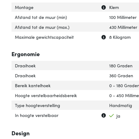
Uitleg over 'Mon
Verberg uitleg o
Montage
Klem
Afstand tot de muur (min)
100 Millimeter
Afstand tot de muur (max.)
430 Millimeter
Uitleg over 'Max
Verberg uitleg o
Maximale gewichtscapaciteit
8 Kilogram
Ergonomie
Draaihoek
180 Graden
Draaihoek
360 Graden
Bereik kantelhoek
0 - 180 Grade
Hoogte verstelbaarheidsbereik
0 - 450 Millime
Type hoogteverstelling
Handmatig
Uitleg over 'In h
Verberg uitleg ov
In hoogte verstelbaar
Ja
Design