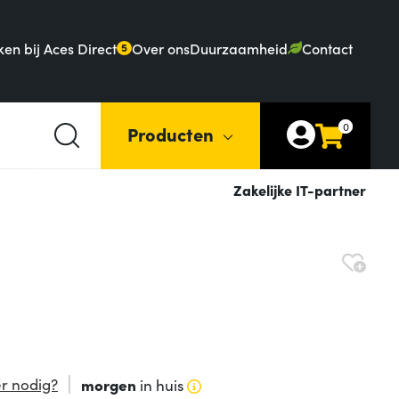
en bij Aces Direct
Over ons
Duurzaamheid
Contact
5
0
Producten
Zakelijke IT-partner
r nodig?
morgen
in huis