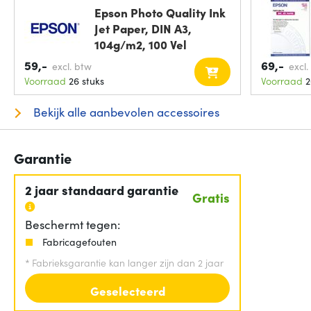
Epson Photo Quality Ink
Jet Paper, DIN A3,
104g/m2, 100 Vel
59,-
69,-
excl. btw
excl.
Voorraad
26 stuks
Voorraad
2
Bekijk alle aanbevolen accessoires
Garantie
2 jaar standaard garantie
Gratis
Beschermt tegen:
Fabricagefouten
*
Fabrieksgarantie kan langer zijn dan 2 jaar
Geselecteerd