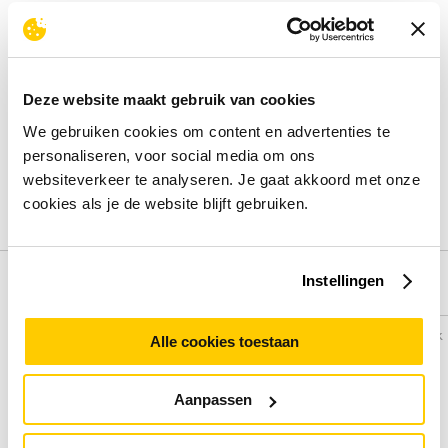
Review
Beoordelingen binnenkort beschikbaar
Deze website maakt gebruik van cookies
We gebruiken cookies om content en advertenties te
Deel je ervaring met het product door het schrijven van een
personaliseren, voor social media om ons
review.
websiteverkeer te analyseren. Je gaat akkoord met onze
Schrijf een review
cookies als je de website blijft gebruiken.
Instellingen
Alternatieven
Vergelijk
Vergelijk
Alle cookies toestaan
Aanpassen