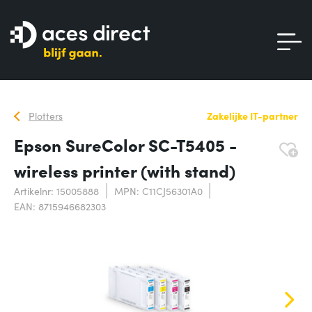
Plotters
Zakelijke IT-partner
Epson SureColor SC-T5405 -
wireless printer (with stand)
Artikelnr: 15005888
MPN: C11CJ56301A0
EAN: 8715946682303