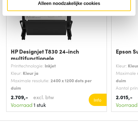
Alleen noodzakelijke cookies
HP Designjet T830 24-inch
Epson S
multifunctionele
Printtechnologie:
Inkjet
Kleur:
Kleur
Kleur:
Kleur ja
Maximale r
Maximale resolutie:
2400 x 1200 dots per
duim
duim
Aantal prin
Aantal printcartridges:
4
Printtechno
2.709,-
excl. btw
2.015,-
Info
Voorraad
1 stuk
Voorraad