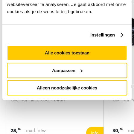
Vergelijk
Vergelijk
websiteverkeer te analyseren. Je gaat akkoord met onze
cookies als je de website blijft gebruiken.
Instellingen
Alle cookies toestaan
Aanpassen
Manhattan 152600 laptop dock &
Toshiba
Alleen noodzakelijke cookies
&
Kleur van het product:
Zwart
Kleur van 
28,
excl. btw
30,
ex
90
50
Info