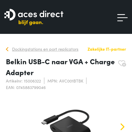
Dockingstations en port replicators
Zakelijke IT-partner
Belkin USB-C naar VGA + Charge
Adapter
Artikelnr: 15006322
MPN: AVC001BTBK
EAN: 0745883799046