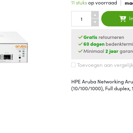
11 stuks
op voorraad
ma
I
Gratis
retourneren
60 dagen
bedenktermi
Minimaal
2 jaar
garan
Toevoegen aan vergelij
HPE Aruba Networking Arub
(10/100/1000), Full duplex, 