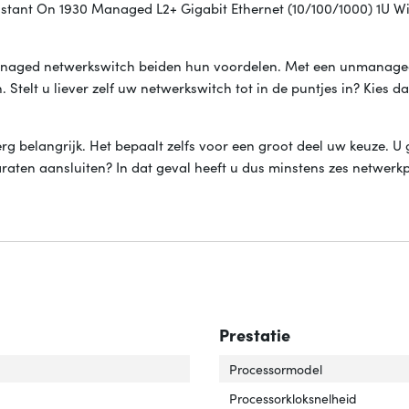
stant On 1930 Managed L2+ Gigabit Ethernet (10/100/1000) 1U Wit
anaged netwerkswitch beiden hun voordelen. Met een unmanage
. Stelt u liever zelf uw netwerkswitch tot in de puntjes in? Kies d
erg belangrijk. Het bepaalt zelfs voor een groot deel uw keuze. U 
araten aansluiten? In dat geval heeft u dus minstens zes netwerk
Prestatie
ch-laag'
ver 'Switch-laag'
Processormodel
Processorkloksnelheid