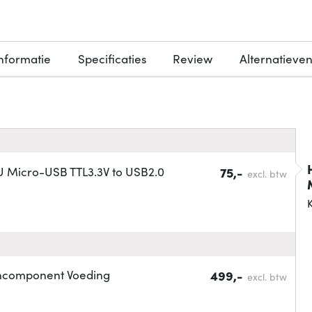
nformatie
Specificaties
Review
Alternatieve
 Micro-USB TTL3.3V to USB2.0
75,-
excl. btw
K
chcomponent Voeding
499,-
excl. btw