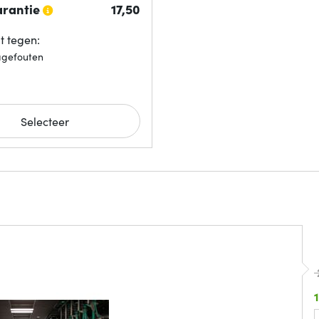
arantie
17,
50
 tegen:
agefouten
Selecteer