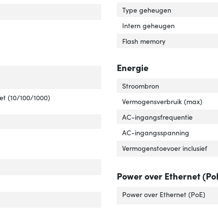
Type geheugen
eb-gebaseerd management'
 over 'Web-gebaseerd management'
Intern geheugen
ch type'
er 'Switch type'
Flash memory
Energie
tal basis-switching RJ-45 Ethernet-poorten'
ver 'Aantal basis-switching RJ-45 Ethernet-poorten'
Stroombron
e basis-switching RJ-45 Ethernet-poorten'
ver 'Type basis-switching RJ-45 Ethernet-poorten'
et (10/100/1000)
Vermogensverbruik (max)
AC-ingangsfrequentie
AC-ingangsspanning
Vermogenstoevoer inclusief
duplex'
er 'Full duplex'
Power over Ethernet (Po
Power over Ethernet (PoE)
N=ondersteuning'
ver 'VLAN=ondersteuning'