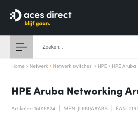
Home
Netwerk
Netwerk switches
HPE
HPE Aruba 
HPE Aruba Networking Ar
Artikelnr: 15015824
MPN: JL680A#ABB
EAN: 019