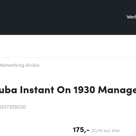
Werk
Networking Aruba
uba Instant On 1930 Manag
0017355030
175,-
211,
75
incl. btw