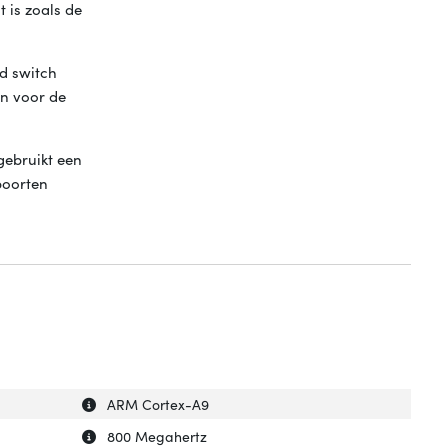
 is zoals de
d switch
an voor de
gebruikt een
poorten
Uitleg over 'Processormodel'
Verberg uitleg over 'Processormodel'
ARM Cortex-A9
Uitleg over 'Processorkloksnelheid'
Verberg uitleg over 'Processorkloksnelheid'
800 Megahertz