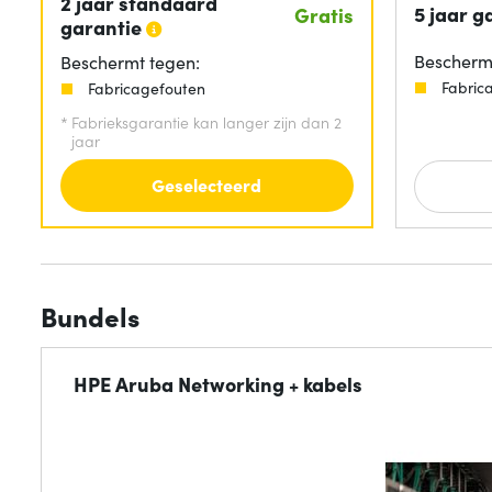
2 jaar standaard
5 jaar g
Gratis
garantie
Beschermt
Beschermt tegen:
Fabric
Fabricagefouten
*
Fabrieksgarantie kan langer zijn dan 2
jaar
Geselecteerd
Bundels
HPE Aruba Networking + kabels