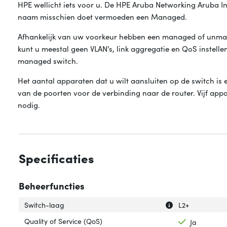
HPE wellicht iets voor u. De HPE Aruba Networking Aruba In
naam misschien doet vermoeden een Managed.
Afhankelijk van uw voorkeur hebben een managed of unm
kunt u meestal geen VLAN's, link aggregatie en QoS instellen
managed switch.
Het aantal apparaten dat u wilt aansluiten op de switch is 
van de poorten voor de verbinding naar de router. Vijf app
nodig.
Specificaties
Beheerfuncties
Uitleg over 'Swit
Verberg uitleg o
Switch-laag
L2+
Quality of Service (QoS)
Ja