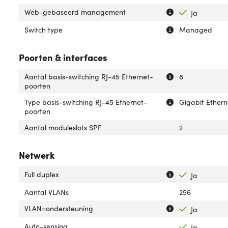
Uitleg over 'W
Verberg uitleg
Web-gebaseerd management
Ja
Uitleg over 'Swit
Verberg uitleg ov
Switch type
Managed
Poorten & interfaces
Uitleg over 'Aan
Verberg uitleg o
Aantal basis-switching RJ-45 Ethernet-
8
poorten
Uitleg over 'Typ
Verberg uitleg o
Type basis-switching RJ-45 Ethernet-
Gigabit Ethern
poorten
Aantal moduleslots SPF
2
Netwerk
Uitleg over 'Full 
Verberg uitleg ov
Full duplex
Ja
Aantal VLANs
256
Uitleg over 'VLA
Verberg uitleg o
VLAN=ondersteuning
Ja
Auto-sensing
Ja