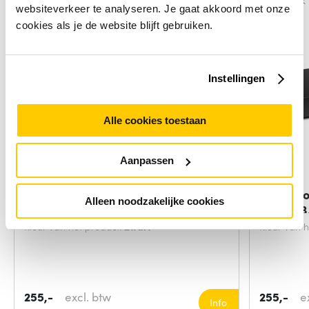
Vergelijk
Vergelijk
websiteverkeer te analyseren. Je gaat akkoord met onze
cookies als je de website blijft gebruiken.
Instellingen
Alle cookies toestaan
Aanpassen
CLUB3D CSV-2562 13-1
DELL Pr
Alleen noodzakelijke cookies
Thunderbolt&trade;
Gen 2 (3
Kleur van het product:
Zwart
Kleur van 
255,-
excl. btw
255,-
e
Info