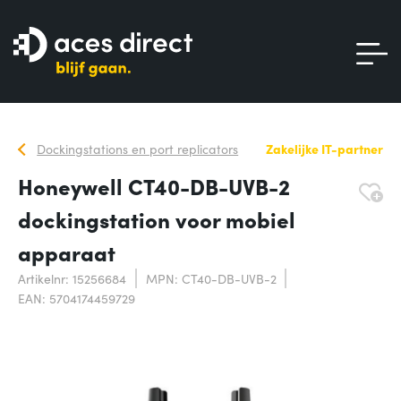
Dockingstations en port replicators
Zakelijke IT-partner
Honeywell CT40-DB-UVB-2
dockingstation voor mobiel
apparaat
Artikelnr: 15256684
MPN: CT40-DB-UVB-2
EAN: 5704174459729