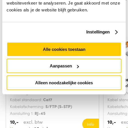
websiteverkeer te analyseren. Je gaat akkoord met onze
cookies als je de website blijft gebruiken.
Instellingen
Alle cookies toestaan
Aanpassen
Microconnect SFTP702G
Microco
Alleen noodzakelijke cookies
netwerkkabel Groen 2
netwerk
Snoerlengte:
2 Meters
Snoerlengt
Kabel standaard:
Cat7
Kabel sta
Kabelafscherming:
S/FTP (S-STP)
Kabelafsc
Aansluiting 1:
RJ-45
Aansluiting
10,-
excl. btw
10,-
exc
Info