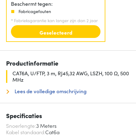
Beschermt tegen:
Fabricagefouten
*
Fabrieksgarantie kan langer zijn dan 2 jaar
Geselecteerd
Productinformatie
CAT6A, U/FTP, 3 m, RJ45,32 AWG, LSZH, 100 Ω, 500
MHz
Lees de volledige omschrijving
Specificaties
Snoerlengte
3 Meters
Kabel standaard
Cat6a