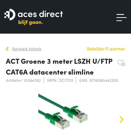
Netwerk kabels
Zakelijke IT-partner
ACT Groene 3 meter LSZH U/FTP
CAT6A datacenter slimline
Artikelnr: 15394762
MPN: DC7703
EAN: 8716065442205