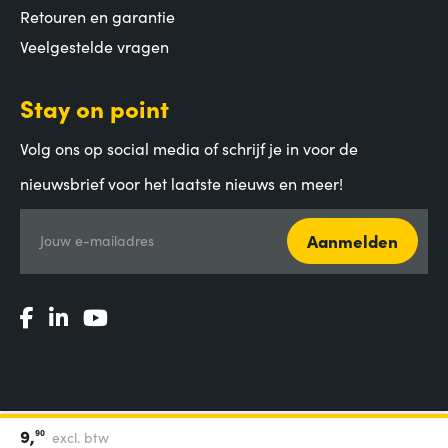
Retouren en garantie
Veelgestelde vragen
Stay on point
Volg ons op social media of schrijf je in voor de
nieuwsbrief voor het laatste nieuws en meer!
Aanmelden
Jouw e-mailadres
9,
90
excl. btw
Algemene voorwaarden
|
Privacy Statement
|
Coordinated