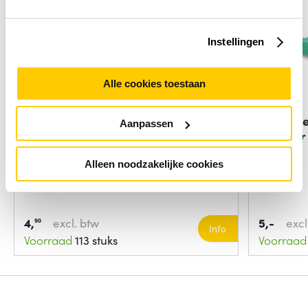
Instellingen
Alle cookies toestaan
Microconnect FIBSCAPCADA
ACT Fib
Aanpassen
tussenstuk voor
adapter
Alleen noodzakelijke cookies
4,
excl. btw
5,-
excl
90
Info
Voorraad
113 stuks
Voorraad