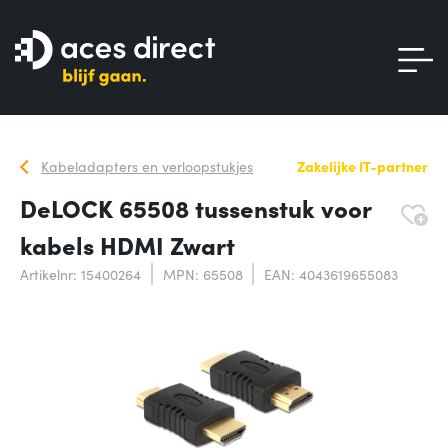
Kabeladapters en verloopstukjes
Zakelijke IT-partner
DeLOCK 65508 tussenstuk voor
kabels HDMI Zwart
Artikelnr: 15400264
MPN: 65508
EAN: 4043619655083