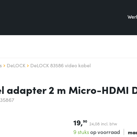
Werk
s
DeLOCK
DeLOCK 83586 video kabel
l adapter 2 m Micro-HDMI 
835867
19,
90
24,
08
incl. btw
9 stuks
op voorraad
maa