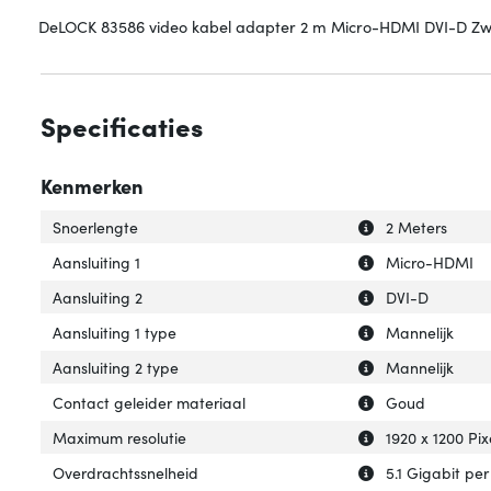
DeLOCK 83586 video kabel adapter 2 m Micro-HDMI DVI-D Zw
Specificaties
Kenmerken
Uitleg over 'Snoe
Verberg uitleg o
Snoerlengte
2 Meters
Uitleg over 'Aansl
Verberg uitleg ov
Aansluiting 1
Micro-HDMI
Uitleg over 'Aansl
Verberg uitleg ov
Aansluiting 2
DVI-D
Uitleg over 'Aansl
Verberg uitleg ov
Aansluiting 1 type
Mannelijk
Uitleg over 'Aans
Verberg uitleg ov
Aansluiting 2 type
Mannelijk
Uitleg over 'Con
Verberg uitleg o
Contact geleider materiaal
Goud
Uitleg over 'Max
Verberg uitleg o
Maximum resolutie
1920 x 1200 Pix
Uitleg over 'Ove
Verberg uitleg o
Overdrachtssnelheid
5.1 Gigabit pe