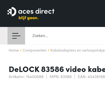
Home
Componenten
Kabeladapters en verloopstukje
DeLOCK 83586 video kabe
Artikelnr: 15400688
MPN: 83586
EAN: 4043619