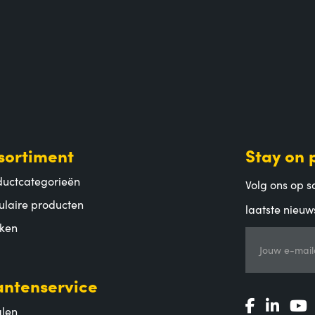
sortiment
Stay on 
ductcategorieën
Volg ons op so
ulaire producten
laatste nieuw
ken
Jouw e-mail
antenservice
alen