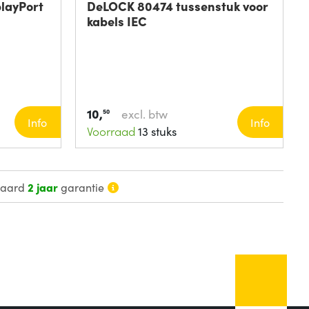
playPort
DeLOCK 80474 tussenstuk voor
kabels IEC
10,
excl. btw
50
Info
Info
Voorraad
13 stuks
daard
2 jaar
garantie