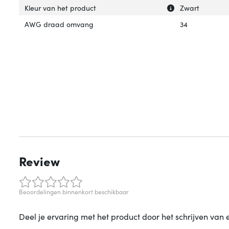
Uitleg over 'Kleu
Verberg uitleg ov
Kleur van het product
Zwart
AWG draad omvang
34
Review
Beoordelingen binnenkort beschikbaar
Deel je ervaring met het product door het schrijven van 