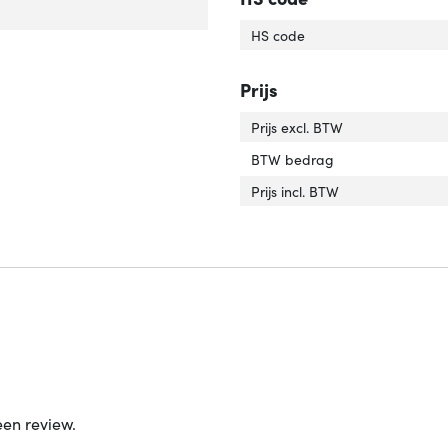
r van het product'
er 'Kleur van het product'
HS code
Prijs
Prijs excl. BTW
BTW bedrag
Prijs incl. BTW
een review.