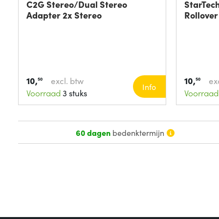
C2G Stereo/Dual Stereo
StarTec
Adapter 2x Stereo
Rollover
10,
10,
excl. btw
ex
50
50
Info
Voorraad
3 stuks
Voorraad
60 dagen
bedenktermijn