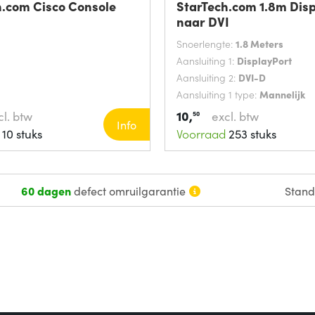
h.com Cisco Console
StarTech.com 1.8m Dis
naar DVI
Snoerlengte:
1.8 Meters
Aansluiting 1:
DisplayPort
Aansluiting 2:
DVI-D
Aansluiting 1 type:
Mannelijk
10,
cl. btw
excl. btw
50
Info
10 stuks
Voorraad
253 stuks
60 dagen
defect omruilgarantie
Stan