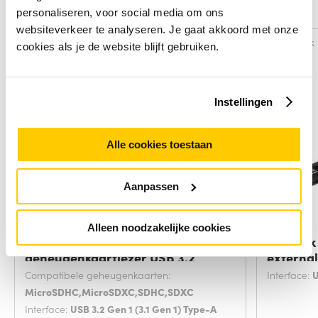
Alternatieven
personaliseren, voor social media om ons
websiteverkeer te analyseren. Je gaat akkoord met onze
Vergelijk
Vergelijk
cookies als je de website blijft gebruiken.
Instellingen
Alle cookies toestaan
Aanpassen
Alleen noodzakelijke cookies
Transcend RDF5
LogiLink
geheugenkaartlezer USB 3.2
externa
Compatibele geheugenkaarten:
Interface:
U
MicroSDHC,MicroSDXC,SDHC,SDXC
Interface:
USB 3.2 Gen 1 (3.1 Gen 1) Type-A