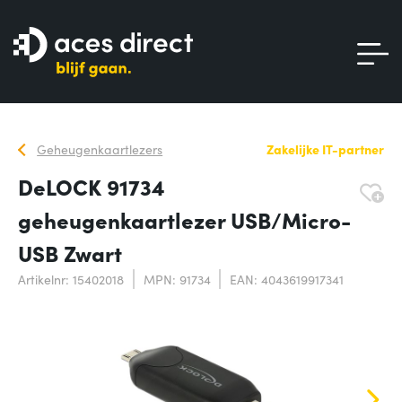
Geheugenkaartlezers
Zakelijke IT-partner
DeLOCK 91734
geheugenkaartlezer USB/Micro-
USB Zwart
Artikelnr: 15402018
MPN: 91734
EAN: 4043619917341