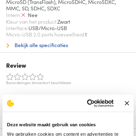
MicroSD (TransFlash), MicroSDHC, MicroSDXC,
MMC, SD, SDHC, SDXC
Intern
Nee
Kleur van het product
Zwart
Interface
USB/Micro-USB
Micro-USB 2.0 ports hoeveelheid
1
Bekijk alle specificaties
Review
Beoordelingen binnenkort beschikbaar
Deel je ervaring met het product door het schrijven van een
review.
Schrijf een review
Deze website maakt gebruik van cookies
We gebruiken cookies om content en advertenties te