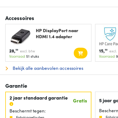
Accessoires
HP DisplayPort naar
HDMI 1.4 adapter
28,
15,
50
50
excl. btw
excl.
Voorraad
51 stuks
Voorraad
9
Bekijk alle aanbevolen accessoires
Garantie
2 jaar standaard garantie
5 jaar g
Gratis
Bescherm
Beschermt tegen:
Fabric
Fabricagefouten