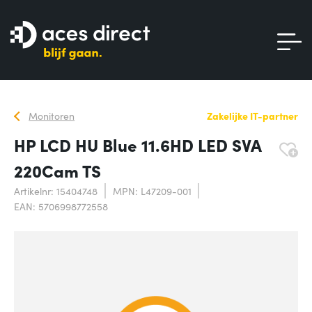
Monitoren
Zakelijke IT-partner
HP LCD HU Blue 11.6HD LED SVA
220Cam TS
Artikelnr: 15404748
MPN: L47209-001
EAN: 5706998772558