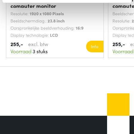
computer monitor
compute
Resolutie:
1920 x 1080 Pixels
Beeldsche
Beeldschermdiag.:
23.8 inch
Resolutie:
2
Oorspronkelijke beeldverhouding:
16:9
Oorspronke
Display technologie:
LCD
Display te
255,-
excl. btw
255,-
e
Info
Voorraad
3 stuks
Voorraad