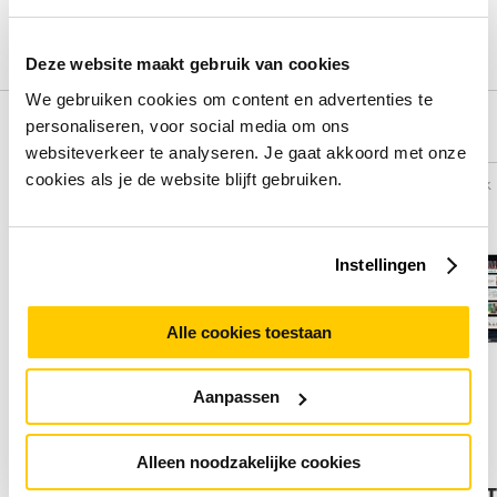
Schrijf een review
Deze website maakt gebruik van cookies
We gebruiken cookies om content en advertenties te
personaliseren, voor social media om ons
Alternatieven
websiteverkeer te analyseren. Je gaat akkoord met onze
cookies als je de website blijft gebruiken.
Vergelijk
Vergelijk
Instellingen
Alle cookies toestaan
Aanpassen
Alleen noodzakelijke cookies
Philips B Line 243B1JH/00
Lenovo 