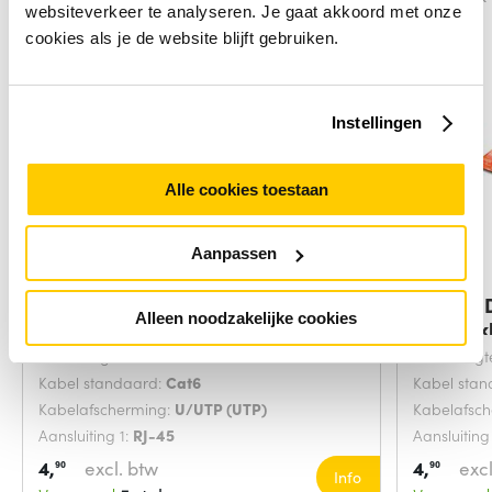
websiteverkeer te analyseren. Je gaat akkoord met onze
cookies als je de website blijft gebruiken.
Instellingen
Alle cookies toestaan
Aanpassen
Digitus DK-1617-0025/B
Digitus
Alleen noodzakelijke cookies
netwerkkabel Blauw
netwerk
Snoerlengte:
0.25 Meters
Snoerlengt
Kabel standaard:
Cat6
Kabel sta
Kabelafscherming:
U/UTP (UTP)
Kabelafsc
Aansluiting 1:
RJ-45
Aansluiting
4,
excl. btw
4,
excl
90
90
Info