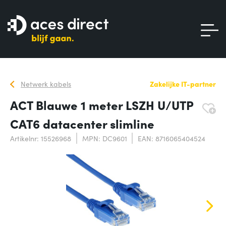
Netwerk kabels
Zakelijke IT-partner
ACT Blauwe 1 meter LSZH U/UTP
CAT6 datacenter slimline
Artikelnr: 15526968
MPN: DC9601
EAN: 8716065404524