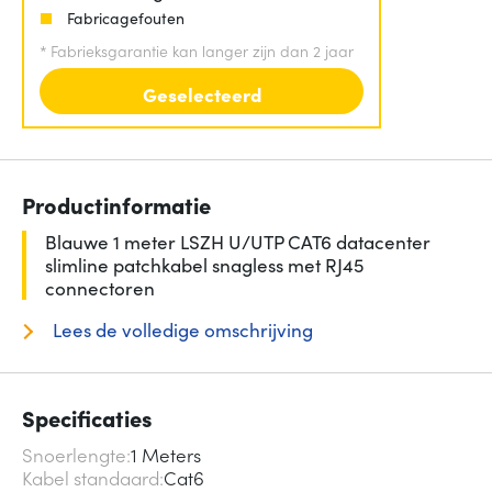
Fabricagefouten
*
Fabrieksgarantie kan langer zijn dan 2 jaar
Geselecteerd
Productinformatie
Blauwe 1 meter LSZH U/UTP CAT6 datacenter
slimline patchkabel snagless met RJ45
connectoren
Lees de volledige omschrijving
Specificaties
Snoerlengte
1 Meters
Kabel standaard
Cat6