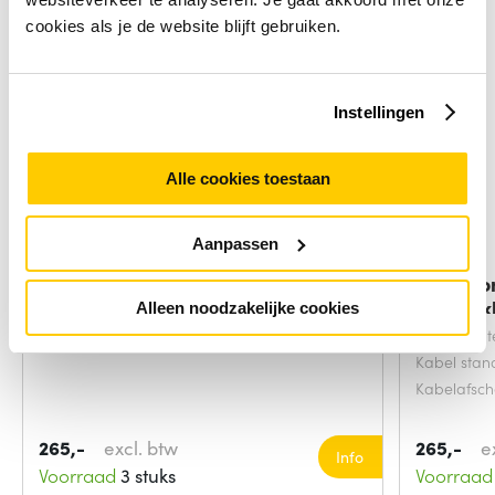
cookies als je de website blijft gebruiken.
Instellingen
Alle cookies toestaan
Aanpassen
Microconnect CAB-TEST11
Microco
netwerkkabel
netwerkk
Alleen noodzakelijke cookies
Snoerlengt
Kabel sta
Kabelafsc
265,-
excl. btw
265,-
e
Info
Voorraad
3 stuks
Voorraad