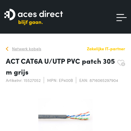
Netwerk kabels
Zakelijke IT-partner
ACT CAT6A U/UTP PVC patch 305
m grijs
Artikelnr: 15527052
MPN: EP400B
EAN: 8716065297904