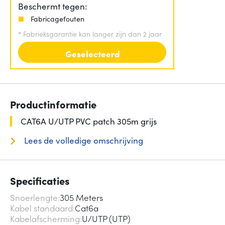
Beschermt tegen:
Fabricagefouten
*
Fabrieksgarantie kan langer zijn dan 2 jaar
Geselecteerd
Productinformatie
CAT6A U/UTP PVC patch 305m grijs
Lees de volledige omschrijving
Specificaties
Snoerlengte
305 Meters
Kabel standaard
Cat6a
Kabelafscherming
U/UTP (UTP)