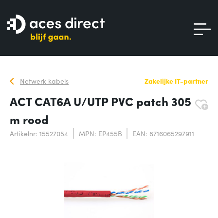
Netwerk kabels
Zakelijke IT-partner
ACT CAT6A U/UTP PVC patch 305
m rood
Artikelnr: 15527054
MPN: EP455B
EAN: 8716065297911