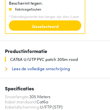
Beschermt tegen:
Fabricagefouten
*
Fabrieksgarantie kan langer zijn dan 2 jaar
Geselecteerd
Productinformatie
CAT6A U/UTP PVC patch 305m rood
Lees de volledige omschrijving
Specificaties
Snoerlengte
305 Meters
Kabel standaard
Cat6a
Kabelafscherming
U/FTP (STP)