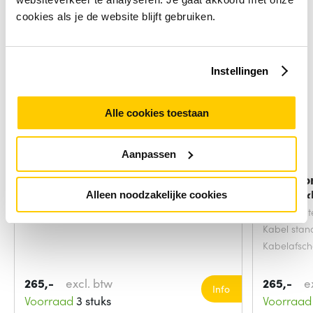
cookies als je de website blijft gebruiken.
Instellingen
Alle cookies toestaan
Aanpassen
Microconnect CAB-TEST11
Microco
netwerkkabel
netwerkk
Alleen noodzakelijke cookies
Snoerlengt
Kabel sta
Kabelafsc
265,-
excl. btw
265,-
e
Info
Voorraad
3 stuks
Voorraad