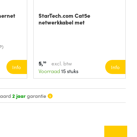
hernet
StarTech.com Cat5e
netwerkkabel met
P)
5,
excl. btw
50
Info
Info
Voorraad
15 stuks
daard
2 jaar
garantie