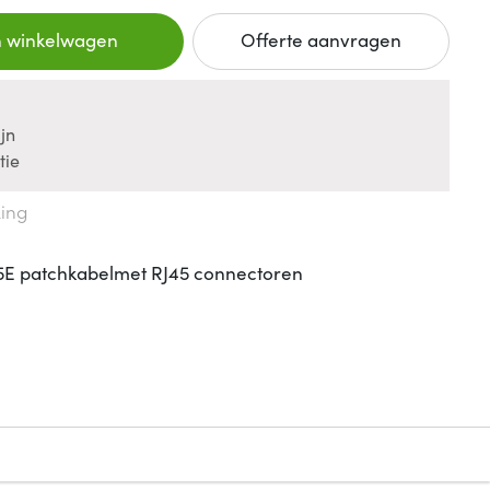
n winkelwagen
Offerte aanvragen
jn
tie
king
5E patchkabelmet RJ45 connectoren