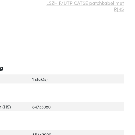
LSZH F/UTP CAT5E patchkabel met
RJ45
ng
1 stuk(s)
 (HS)
84733080
85442000