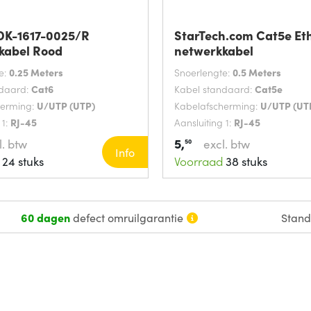
 DK-1617-0025/R
StarTech.com Cat5e Et
kabel Rood
netwerkkabel
e:
0.25 Meters
Snoerlengte:
0.5 Meters
ndaard:
Cat6
Kabel standaard:
Cat5e
herming:
U/UTP (UTP)
Kabelafscherming:
U/UTP (UT
 1:
RJ-45
Aansluiting 1:
RJ-45
5,
l. btw
excl. btw
50
Info
24 stuks
Voorraad
38 stuks
60 dagen
defect omruilgarantie
Stan