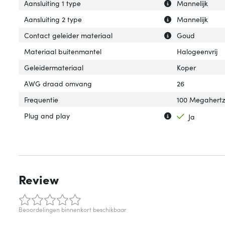
Uitleg over 'Aansl
Verberg uitleg ov
Aansluiting 1 type
Mannelijk
Uitleg over 'Aans
Verberg uitleg ov
Aansluiting 2 type
Mannelijk
Uitleg over 'Con
Verberg uitleg o
Contact geleider materiaal
Goud
Materiaal buitenmantel
Halogeenvrij
Geleidermateriaal
Koper
AWG draad omvang
26
Frequentie
100 Megahert
Uitleg over 'Plug
Verberg uitleg o
Plug and play
Ja
Review
Beoordelingen binnenkort beschikbaar