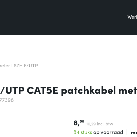
Werk
meter LSZH F/UTP
 F/UTP CAT5E patchkabel met
177398
8,
50
10,
29
incl. btw
84 stuks
op voorraad
ma