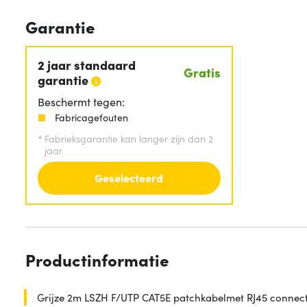
Garantie
2 jaar standaard
Gratis
garantie
Beschermt tegen:
Fabricagefouten
*
Fabrieksgarantie kan langer zijn dan 2
jaar
Geselecteerd
Productinformatie
Grijze 2m LSZH F/UTP CAT5E patchkabelmet RJ45 connec