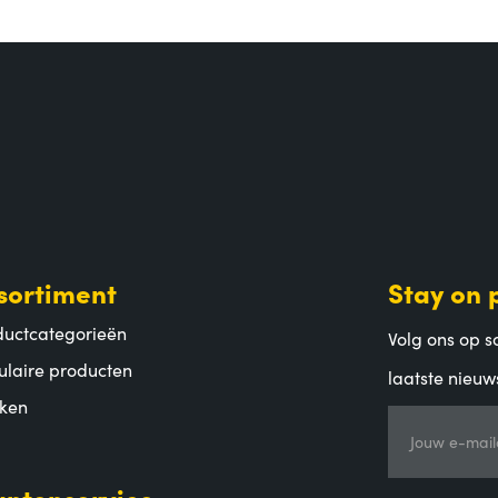
sortiment
Stay on 
ductcategorieën
Volg ons op so
ulaire producten
laatste nieuw
ken
Jouw e-mail
antenservice