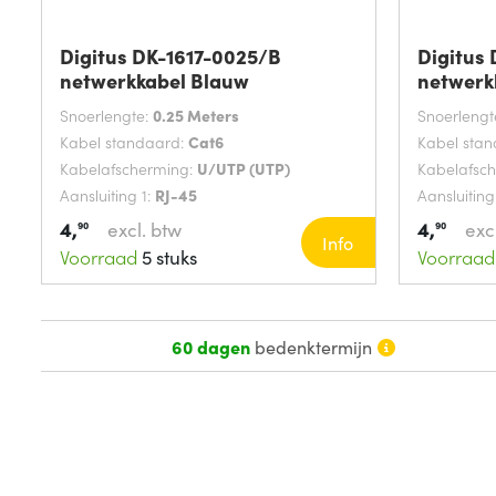
Digitus DK-1617-0025/B
Digitus
netwerkkabel Blauw
netwerk
Snoerlengte:
0.25 Meters
Snoerlengt
Kabel standaard:
Cat6
Kabel sta
Kabelafscherming:
U/UTP (UTP)
Kabelafsc
Aansluiting 1:
RJ-45
Aansluiting
4,
4,
excl. btw
exc
90
90
Info
Voorraad
5 stuks
Voorraad
60 dagen
bedenktermijn