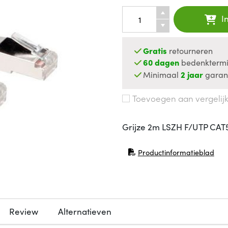
I
Gratis
retourneren
60 dagen
bedenktermi
Minimaal
2 jaar
garan
Toevoegen aan vergelij
Grijze 2m LSZH F/UTP CAT
Productinformatieblad
(opent in nieuw venster)
Review
Alternatieven