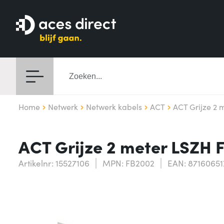
Home
Netwerk
Netwerk kabels
ACT
ACT Grijze 2 
ACT Grijze 2 meter LSZH
Artikelnr: 15527106
MPN: FB2002
EAN: 8716065