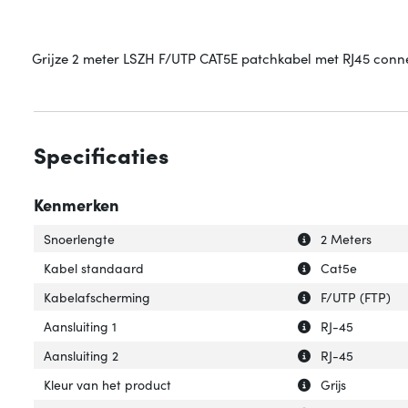
Grijze 2 meter LSZH F/UTP CAT5E patchkabel met RJ45 conne
Specificaties
Kenmerken
Uitleg over 'Snoe
Verberg uitleg o
Snoerlengte
2 Meters
Uitleg over 'Kab
Verberg uitleg o
Kabel standaard
Cat5e
Uitleg over 'Kab
Verberg uitleg o
Kabelafscherming
F/UTP (FTP)
Uitleg over 'Aansl
Verberg uitleg ov
Aansluiting 1
RJ-45
Uitleg over 'Aansl
Verberg uitleg ov
Aansluiting 2
RJ-45
Uitleg over 'Kleu
Verberg uitleg ov
Kleur van het product
Grijs