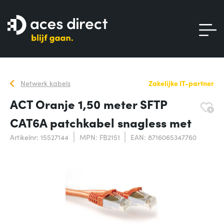
Netwerk kabels
Zakelijke IT-partner
ACT Oranje 1,50 meter SFTP
CAT6A patchkabel snagless met
Artikelnr: 15527144
MPN: FB2151
EAN: 8716065347760