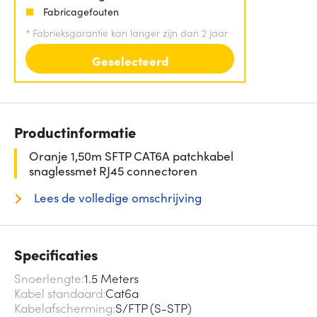
Fabricagefouten
*
Fabrieksgarantie kan langer zijn dan 2 jaar
Geselecteerd
Productinformatie
Oranje 1,50m SFTP CAT6A patchkabel
snaglessmet RJ45 connectoren
Lees de volledige omschrijving
Specificaties
Snoerlengte
1.5 Meters
Kabel standaard
Cat6a
Kabelafscherming
S/FTP (S-STP)