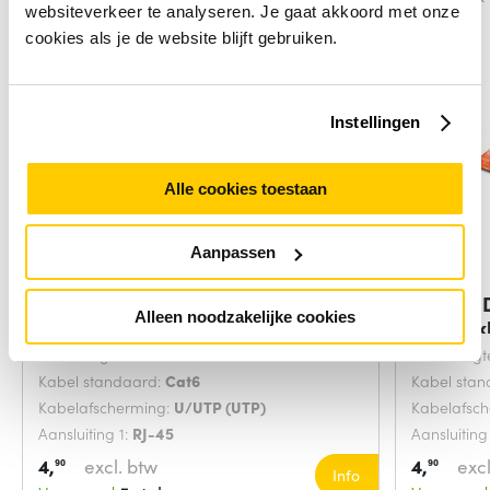
websiteverkeer te analyseren. Je gaat akkoord met onze
cookies als je de website blijft gebruiken.
Instellingen
Alle cookies toestaan
Aanpassen
Digitus DK-1617-0025/B
Digitus
Alleen noodzakelijke cookies
netwerkkabel Blauw
netwerk
Snoerlengte:
0.25 Meters
Snoerlengt
Kabel standaard:
Cat6
Kabel sta
Kabelafscherming:
U/UTP (UTP)
Kabelafsc
Aansluiting 1:
RJ-45
Aansluiting
4,
excl. btw
4,
excl
90
90
Info