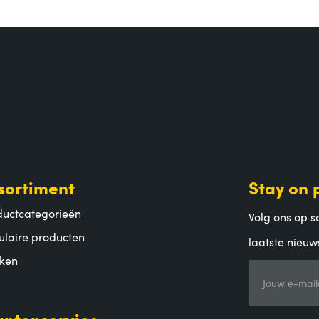
sortiment
Stay on 
ductcategorieën
Volg ons op so
ulaire producten
laatste nieuw
ken
Jouw e-mail
antenservice