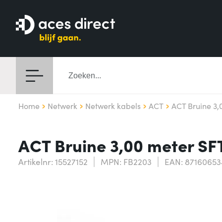
Home
Netwerk
Netwerk kabels
ACT
ACT Bruine 3,
ACT Bruine 3,00 meter SF
Artikelnr: 15527152
MPN: FB2203
EAN: 87160653