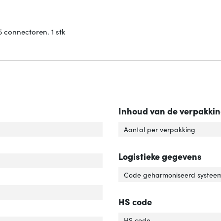
 connectoren. 1 stk
Inhoud van de verpakki
rlengte'
ver 'Snoerlengte'
Aantal per verpakking
el standaard'
ver 'Kabel standaard'
Logistieke gegevens
elafscherming'
ver 'Kabelafscherming'
Code geharmoniseerd systeem
uiting 1'
er 'Aansluiting 1'
uiting 2'
er 'Aansluiting 2'
HS code
r van het product'
er 'Kleur van het product'
HS code