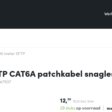
Werk
00 meter SFTP
TP CAT6A patchkabel snagle
47937
12,
50
15,
13
incl. btw
29 stuks
op voorraad
ma