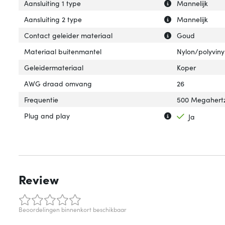
Uitleg over 'Aansl
Verberg uitleg ov
Aansluiting 1 type
Mannelijk
Uitleg over 'Aans
Verberg uitleg ov
Aansluiting 2 type
Mannelijk
Uitleg over 'Con
Verberg uitleg o
Contact geleider materiaal
Goud
Materiaal buitenmantel
Nylon/polyviny
Geleidermateriaal
Koper
AWG draad omvang
26
Frequentie
500 Megahert
Uitleg over 'Plug
Verberg uitleg o
Plug and play
Ja
Review
Beoordelingen binnenkort beschikbaar