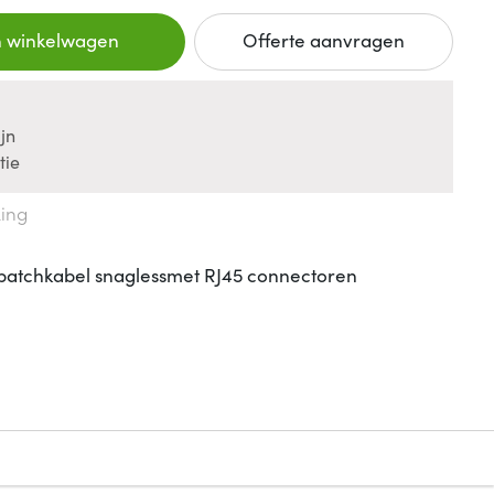
n winkelwagen
Offerte aanvragen
jn
tie
king
patchkabel snaglessmet RJ45 connectoren