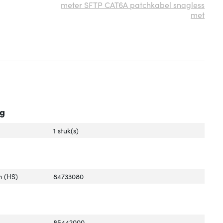
meter SFTP CAT6A patchkabel snagless
met
ng
1 stuk(s)
 (HS)
84733080
85442000