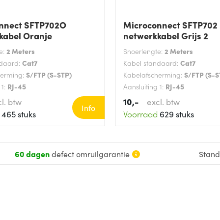
nnect SFTP702O
Microconnect SFTP702
kabel Oranje
netwerkkabel Grijs 2
e:
2 Meters
Snoerlengte:
2 Meters
ndaard:
Cat7
Kabel standaard:
Cat7
herming:
S/FTP (S-STP)
Kabelafscherming:
S/FTP (S-S
 1:
RJ-45
Aansluiting 1:
RJ-45
10,-
l. btw
excl. btw
Info
465 stuks
Voorraad
629 stuks
60 dagen
defect omruilgarantie
Stan