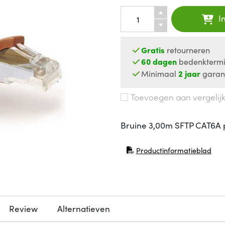
I
Gratis
retourneren
60 dagen
bedenktermi
Minimaal
2 jaar
garan
Toevoegen aan vergelij
Bruine 3,00m SFTP CAT6A 
Productinformatieblad
(opent in nieuw venster)
Review
Alternatieven