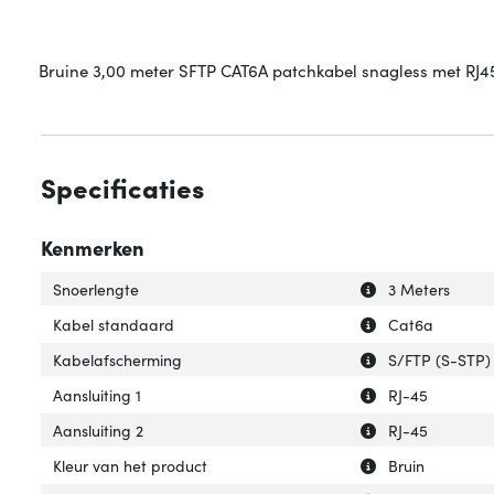
Bruine 3,00 meter SFTP CAT6A patchkabel snagless met RJ45
Specificaties
Kenmerken
Uitleg over 'Snoe
Verberg uitleg o
Snoerlengte
3 Meters
Uitleg over 'Kab
Verberg uitleg o
Kabel standaard
Cat6a
Uitleg over 'Kab
Verberg uitleg o
Kabelafscherming
S/FTP (S-STP)
Uitleg over 'Aansl
Verberg uitleg ov
Aansluiting 1
RJ-45
Uitleg over 'Aansl
Verberg uitleg ov
Aansluiting 2
RJ-45
Uitleg over 'Kleu
Verberg uitleg ov
Kleur van het product
Bruin