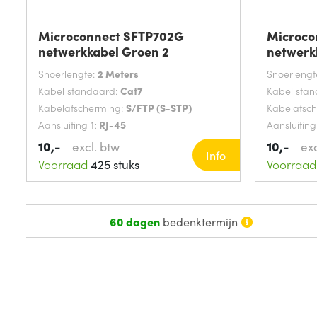
Microconnect SFTP702G
Microco
netwerkkabel Groen 2
netwerk
Snoerlengte:
2 Meters
Snoerlengt
Kabel standaard:
Cat7
Kabel sta
Kabelafscherming:
S/FTP (S-STP)
Kabelafsc
Aansluiting 1:
RJ-45
Aansluiting
10,-
10,-
excl. btw
exc
Info
Voorraad
425 stuks
Voorraad
60 dagen
bedenktermijn