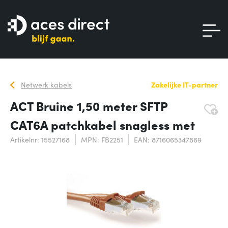
Netwerk kabels
Zakelijke IT-partner
ACT Bruine 1,50 meter SFTP
CAT6A patchkabel snagless met
Artikelnr: 15527168
MPN: FB2251
EAN: 8716065347869