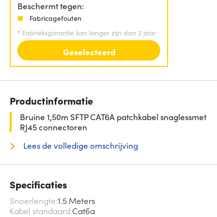
Beschermt tegen:
Fabricagefouten
*
Fabrieksgarantie kan langer zijn dan 2 jaar
Geselecteerd
Productinformatie
Bruine 1,50m SFTP CAT6A patchkabel snaglessmet
RJ45 connectoren
Lees de volledige omschrijving
Specificaties
Snoerlengte
1.5 Meters
Kabel standaard
Cat6a