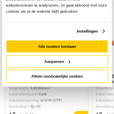
Vergelijk
Vergelijk
websiteverkeer te analyseren. Je gaat akkoord met onze
cookies als je de website blijft gebruiken.
Instellingen
Alle cookies toestaan
Aanpassen
Digitus DK-1617-0025/B
Digitus
Alleen noodzakelijke cookies
netwerkkabel Blauw
netwerk
Snoerlengte:
0.25 Meters
Snoerlengt
Kabel standaard:
Cat6
Kabel sta
Kabelafscherming:
U/UTP (UTP)
Kabelafsc
Aansluiting 1:
RJ-45
Aansluiting
4,
excl. btw
4,
excl
90
90