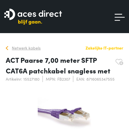
Netwerk kabels
Zakelijke IT-partner
ACT Paarse 7,00 meter SFTP
CAT6A patchkabel snagless met
Artikelnr: 15527180
MPN: FB2307
EAN: 8716065347555