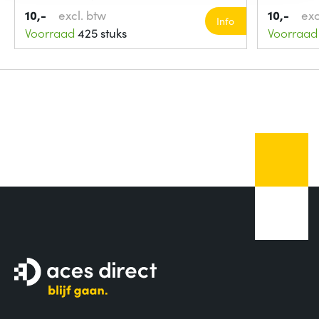
10,-
excl. btw
10,-
exc
Info
Voorraad
425 stuks
Voorraad