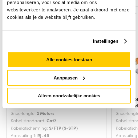
personaliseren, voor social media om ons
websiteverkeer te analyseren. Je gaat akkoord met onze
Vergelijk
Vergelijk
cookies als je de website blijft gebruiken.
Instellingen
Alle cookies toestaan
Aanpassen
Alleen noodzakelijke cookies
Microconnect SFTP702G
Microco
netwerkkabel Groen 2
netwerk
Snoerlengte:
2 Meters
Snoerlengt
Kabel standaard:
Cat7
Kabel sta
Kabelafscherming:
S/FTP (S-STP)
Kabelafsc
Aansluiting 1:
RJ-45
Aansluiting