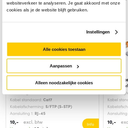
websiteverkeer te analyseren. Je gaat akkoord met onze
cookies als je de website blijft gebruiken.
Instellingen
Alle cookies toestaan
Aanpassen
Microconnect SFTP702G
Microco
Alleen noodzakelijke cookies
netwerkkabel Groen 2
netwerk
Snoerlengte:
2 Meters
Snoerlengt
Kabel standaard:
Cat7
Kabel sta
Kabelafscherming:
S/FTP (S-STP)
Kabelafsc
Aansluiting 1:
RJ-45
Aansluiting
10,-
excl. btw
10,-
exc
Info