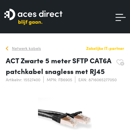
Netwerk kabels
Zakelijke IT-partner
ACT Zwarte 5 meter SFTP CAT6A
patchkabel snagless met RJ45
Artikelnr: 15527400
MPN: FB6905
EAN: 8716065277050