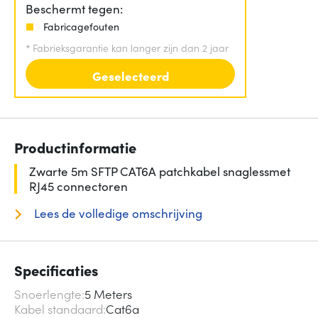
Beschermt tegen:
Fabricagefouten
*
Fabrieksgarantie kan langer zijn dan 2 jaar
Geselecteerd
Productinformatie
Zwarte 5m SFTP CAT6A patchkabel snaglessmet
RJ45 connectoren
Lees de volledige omschrijving
Specificaties
Snoerlengte
5 Meters
Kabel standaard
Cat6a