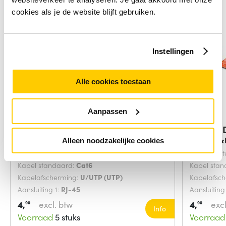
cookies als je de website blijft gebruiken.
Instellingen
Alle cookies toestaan
Aanpassen
Digitus DK-1617-0025/B
Digitus
netwerkkabel Blauw
netwerk
Alleen noodzakelijke cookies
Snoerlengte:
0.25 Meters
Snoerlengt
Kabel standaard:
Cat6
Kabel sta
Kabelafscherming:
U/UTP (UTP)
Kabelafsc
Aansluiting 1:
RJ-45
Aansluiting
4,
excl. btw
4,
excl
90
90
Info
Voorraad
5 stuks
Voorraad