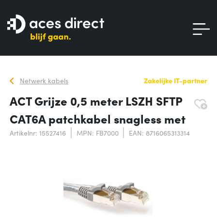
Netwerk kabels
Zakelijke IT-partner
ACT Grijze 0,5 meter LSZH SFTP
CAT6A patchkabel snagless met
Artikelnr: 15527416
MPN: FB7000
EAN: 8716065313314