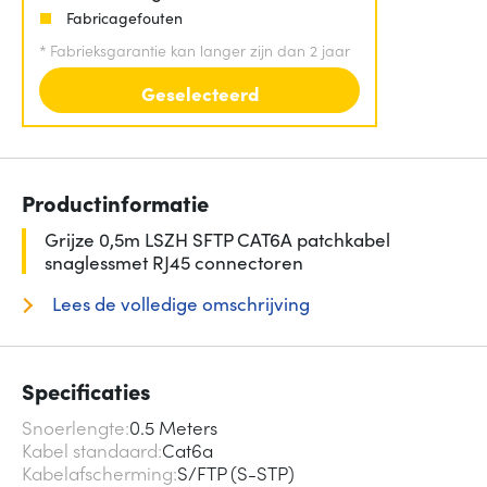
Fabricagefouten
*
Fabrieksgarantie kan langer zijn dan 2 jaar
Geselecteerd
Productinformatie
Grijze 0,5m LSZH SFTP CAT6A patchkabel
snaglessmet RJ45 connectoren
Lees de volledige omschrijving
Specificaties
Snoerlengte
0.5 Meters
Kabel standaard
Cat6a
Kabelafscherming
S/FTP (S-STP)