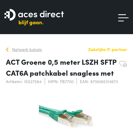
Netwerk kabels
Zakelijke IT-partner
ACT Groene 0,5 meter LSZH SFTP
CAT6A patchkabel snagless met
Artikelnr: 15527564
MPN: FB7700
EAN: 8716065313673