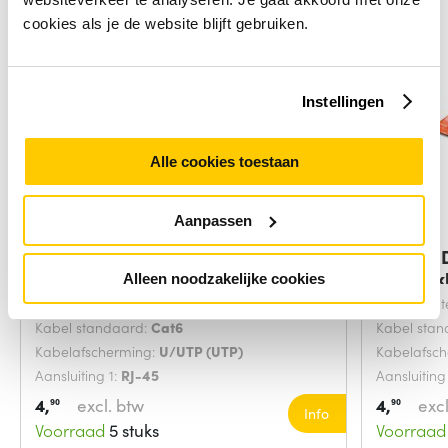
cookies als je de website blijft gebruiken.
Instellingen
Alle cookies toestaan
Aanpassen
Digitus DK-1617-0025/B
Digitus
netwerkkabel Blauw
netwerk
Alleen noodzakelijke cookies
Snoerlengte:
0.25 Meters
Snoerlengt
Kabel standaard:
Cat6
Kabel sta
Kabelafscherming:
U/UTP (UTP)
Kabelafsc
Aansluiting 1:
RJ-45
Aansluiting
4,
excl. btw
4,
excl
90
90
Info
Voorraad
5 stuks
Voorraad