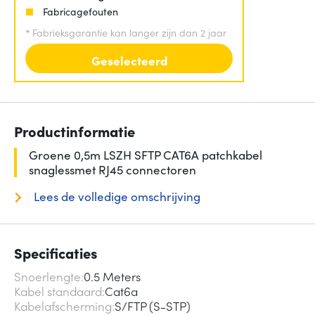
Fabricagefouten
*
Fabrieksgarantie kan langer zijn dan 2 jaar
Geselecteerd
Productinformatie
Groene 0,5m LSZH SFTP CAT6A patchkabel
snaglessmet RJ45 connectoren
Lees de volledige omschrijving
Specificaties
Snoerlengte
0.5 Meters
Kabel standaard
Cat6a
Kabelafscherming
S/FTP (S-STP)