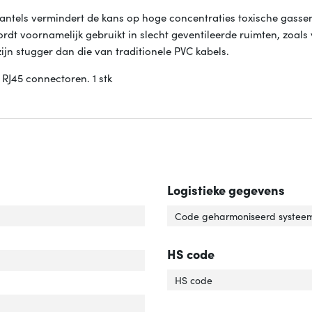
tels vermindert de kans op hoge concentraties toxische gassen
dt voornamelijk gebruikt in slecht geventileerde ruimten, zoals 
ijn stugger dan die van traditionele PVC kabels.
RJ45 connectoren. 1 stk
Logistieke gegevens
rlengte'
ver 'Snoerlengte'
Code geharmoniseerd systeem
el standaard'
ver 'Kabel standaard'
HS code
elafscherming'
ver 'Kabelafscherming'
HS code
uiting 1'
er 'Aansluiting 1'
uiting 2'
er 'Aansluiting 2'