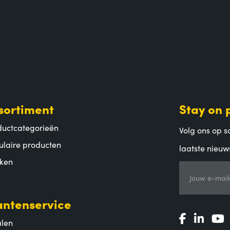
sortiment
Stay on 
ductcategorieën
Volg ons op so
ulaire producten
laatste nieuw
ken
Jouw e-mail
antenservice
alen