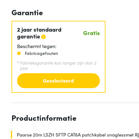
Garantie
2 jaar standaard
Gratis
garantie
Beschermt tegen:
Fabricagefouten
*
Fabrieksgarantie kan langer zijn dan 2
jaar
Geselecteerd
Productinformatie
Paarse 20m LSZH SFTP CAT6A patchkabel snaglessmet R