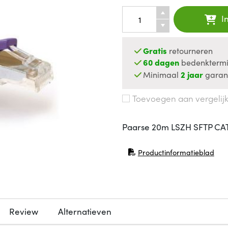
I
Gratis
retourneren
60 dagen
bedenktermi
Minimaal
2 jaar
garan
Toevoegen aan vergelij
Paarse 20m LSZH SFTP CAT
Productinformatieblad
(opent in nieuw venster)
Review
Alternatieven