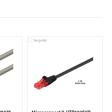
Vergelijk
P8075
Microconnect V-UTP602SVP