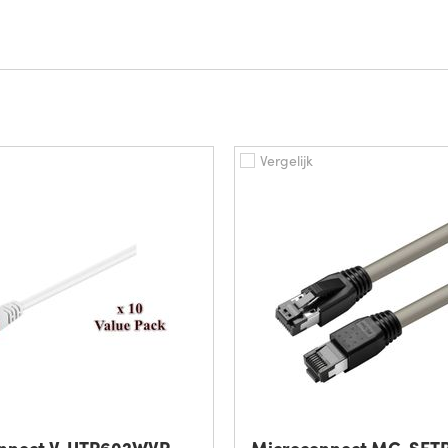
Vergelijk
nnect V-UTP602WVP
Microconnect MC-SFT