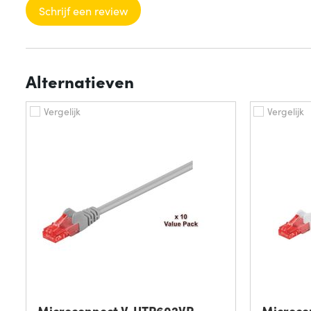
Schrijf een review
Alternatieven
Vergelijk
Vergelijk
Microconnect V-UTP602VP
Microco