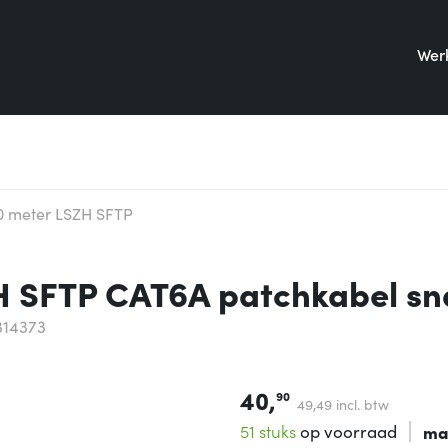
Werk
0 meter LSZH SFTP
H SFTP CAT6A patchkabel sn
314373
40,
90
49,
49
incl. btw
51 stuks
op voorraad
ma