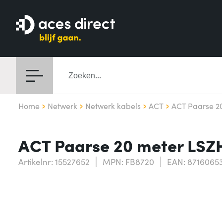
Home
Netwerk
Netwerk kabels
ACT
ACT Paarse 2
ACT Paarse 20 meter LSZ
Artikelnr: 15527652
MPN: FB8720
EAN: 8716065