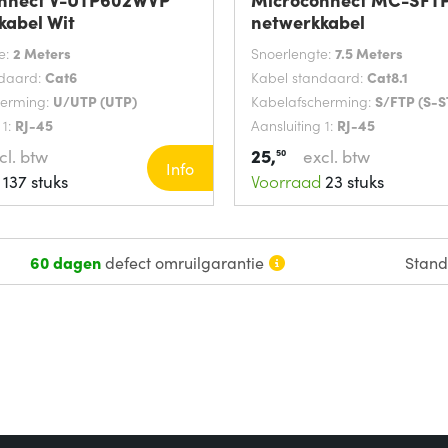
kabel Wit
netwerkkabel
e:
2 Meters
Snoerlengte:
7.5 Meters
ndaard:
Cat6
Kabel standaard:
Cat8.1
herming:
U/UTP (UTP)
Kabelafscherming:
S/FTP (S-S
 1:
RJ-45
Aansluiting 1:
RJ-45
25,
cl. btw
excl. btw
50
Info
137 stuks
Voorraad
23 stuks
60 dagen
defect omruilgarantie
Stan