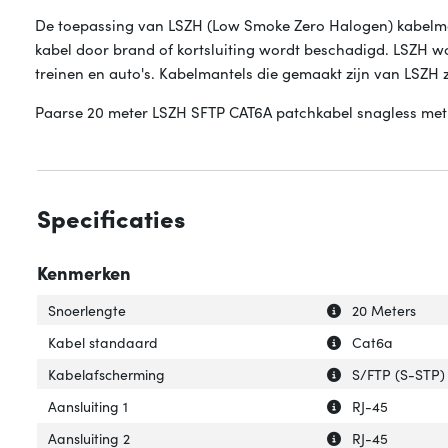
De toepassing van LSZH (Low Smoke Zero Halogen) kabelman
kabel door brand of kortsluiting wordt beschadigd. LSZH wor
treinen en auto's. Kabelmantels die gemaakt zijn van LSZH z
Paarse 20 meter LSZH SFTP CAT6A patchkabel snagless met 
Specificaties
Kenmerken
Uitleg over 'Snoe
Verberg uitleg o
Snoerlengte
20 Meters
Uitleg over 'Kab
Verberg uitleg o
Kabel standaard
Cat6a
Uitleg over 'Kab
Verberg uitleg o
Kabelafscherming
S/FTP (S-STP)
Uitleg over 'Aansl
Verberg uitleg ov
Aansluiting 1
RJ-45
Uitleg over 'Aansl
Verberg uitleg ov
Aansluiting 2
RJ-45