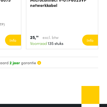
netwerkkabel
TP)
25,
excl. btw
50
Info
Info
Voorraad
135 stuks
daard
2 jaar
garantie