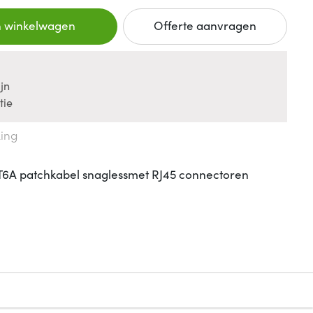
n winkelwagen
Offerte aanvragen
jn
tie
king
6A patchkabel snaglessmet RJ45 connectoren