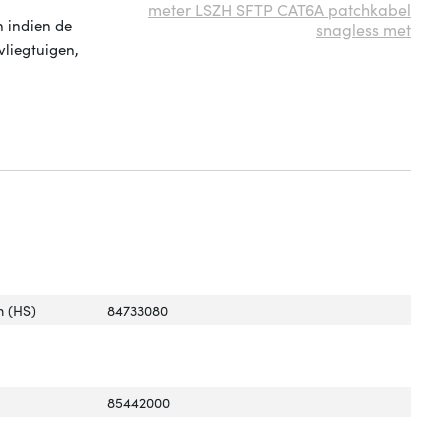
meter LSZH SFTP CAT6A patchkabel
 indien de
snagless met
vliegtuigen,
 (HS)
84733080
85442000