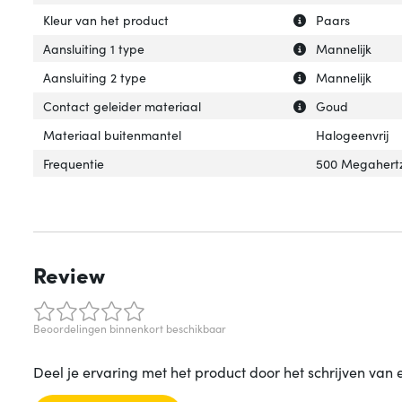
Uitleg over 'Kleu
Verberg uitleg ov
Kleur van het product
Paars
Uitleg over 'Aansl
Verberg uitleg ov
Aansluiting 1 type
Mannelijk
Uitleg over 'Aans
Verberg uitleg ov
Aansluiting 2 type
Mannelijk
Uitleg over 'Con
Verberg uitleg o
Contact geleider materiaal
Goud
Materiaal buitenmantel
Halogeenvrij
Frequentie
500 Megahert
Review
Beoordelingen binnenkort beschikbaar
Deel je ervaring met het product door het schrijven van 