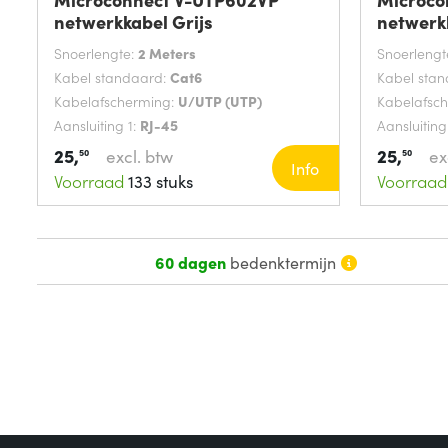
netwerkkabel Grijs
netwerk
Snoerlengte:
2 Meters
Snoerlengt
Kabel standaard:
Cat6
Kabel sta
Kabelafscherming:
U/UTP (UTP)
Kabelafsc
Aansluiting 1:
RJ-45
Aansluiting
25,
25,
excl. btw
ex
50
50
Info
Voorraad
133 stuks
Voorraad
60 dagen
bedenktermijn