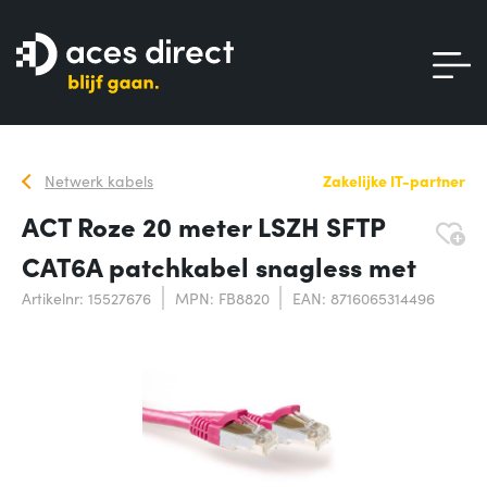
Netwerk kabels
Zakelijke IT-partner
ACT Roze 20 meter LSZH SFTP
CAT6A patchkabel snagless met
Artikelnr: 15527676
MPN: FB8820
EAN: 8716065314496