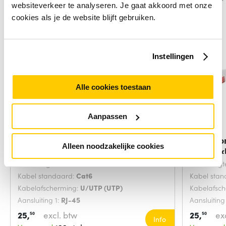
websiteverkeer te analyseren. Je gaat akkoord met onze
cookies als je de website blijft gebruiken.
Instellingen
Alle cookies toestaan
Aanpassen
Microconnect V-UTP602VP
Microco
Alleen noodzakelijke cookies
netwerkkabel Grijs
netwerk
Snoerlengte:
2 Meters
Snoerlengt
Kabel standaard:
Cat6
Kabel sta
Kabelafscherming:
U/UTP (UTP)
Kabelafsc
Aansluiting 1:
RJ-45
Aansluiting
25,
excl. btw
25,
ex
50
50
Info