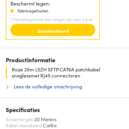
Beschermt tegen:
Fabricagefouten
*
Fabrieksgarantie kan langer zijn dan 2 jaar
Geselecteerd
Productinformatie
Roze 20m LSZH SFTP CAT6A patchkabel
snaglessmet RJ45 connectoren
Lees de volledige omschrijving
Specificaties
Snoerlengte
20 Meters
Kabel standaard
Cat6a