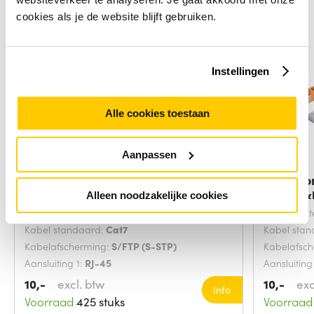
cookies als je de website blijft gebruiken.
Instellingen
Alle cookies toestaan
Aanpassen
Microconnect SFTP702G
Microco
netwerkkabel Groen 2
netwerk
Alleen noodzakelijke cookies
Snoerlengte:
2 Meters
Snoerlengt
Kabel standaard:
Cat7
Kabel sta
Kabelafscherming:
S/FTP (S-STP)
Kabelafsc
Aansluiting 1:
RJ-45
Aansluiting
10,-
excl. btw
10,-
exc
Info
Voorraad
425 stuks
Voorraad