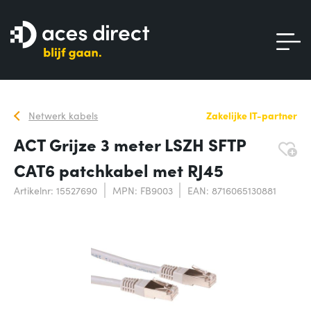
Netwerk kabels
Zakelijke IT-partner
ACT Grijze 3 meter LSZH SFTP
CAT6 patchkabel met RJ45
Artikelnr: 15527690
MPN: FB9003
EAN: 8716065130881