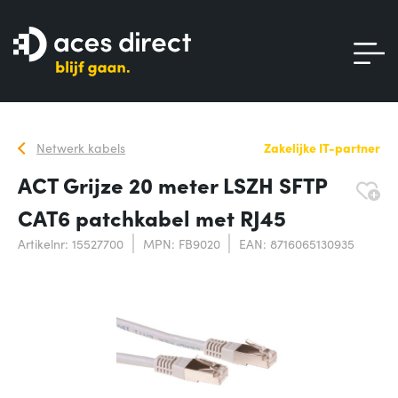
Netwerk kabels
Zakelijke IT-partner
ACT Grijze 20 meter LSZH SFTP
CAT6 patchkabel met RJ45
Artikelnr: 15527700
MPN: FB9020
EAN: 8716065130935