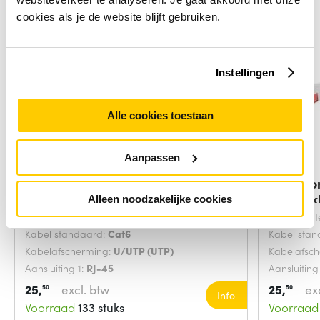
cookies als je de website blijft gebruiken.
Instellingen
Alle cookies toestaan
Aanpassen
Microconnect V-UTP602VP
Microco
netwerkkabel Grijs
netwerk
Alleen noodzakelijke cookies
Snoerlengte:
2 Meters
Snoerlengt
Kabel standaard:
Cat6
Kabel sta
Kabelafscherming:
U/UTP (UTP)
Kabelafsc
Aansluiting 1:
RJ-45
Aansluiting
25,
excl. btw
25,
ex
50
50
Info
Voorraad
133 stuks
Voorraad