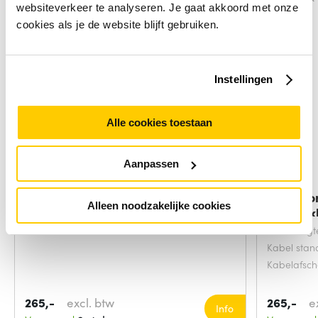
websiteverkeer te analyseren. Je gaat akkoord met onze
cookies als je de website blijft gebruiken.
Instellingen
Alle cookies toestaan
Aanpassen
Microconnect CAB-TEST11
Microco
Alleen noodzakelijke cookies
netwerkkabel
netwerkk
Snoerlengt
Kabel sta
Kabelafsc
265,-
excl. btw
265,-
e
Info