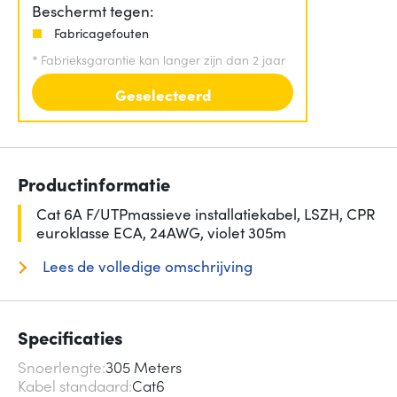
Beschermt tegen:
Fabricagefouten
*
Fabrieksgarantie kan langer zijn dan 2 jaar
Geselecteerd
Productinformatie
Cat 6A F/UTPmassieve installatiekabel, LSZH, CPR
euroklasse ECA, 24AWG, violet 305m
Lees de volledige omschrijving
Specificaties
Snoerlengte
305 Meters
Kabel standaard
Cat6