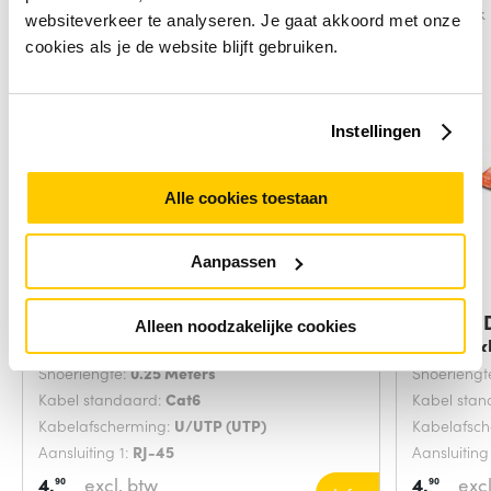
Vergelijk
Vergelijk
websiteverkeer te analyseren. Je gaat akkoord met onze
cookies als je de website blijft gebruiken.
Instellingen
Alle cookies toestaan
Aanpassen
Digitus DK-1617-0025/B
Digitus
Alleen noodzakelijke cookies
netwerkkabel Blauw
netwerk
Snoerlengte:
0.25 Meters
Snoerlengt
Kabel standaard:
Cat6
Kabel sta
Kabelafscherming:
U/UTP (UTP)
Kabelafsc
Aansluiting 1:
RJ-45
Aansluiting
4,
excl. btw
4,
excl
90
90