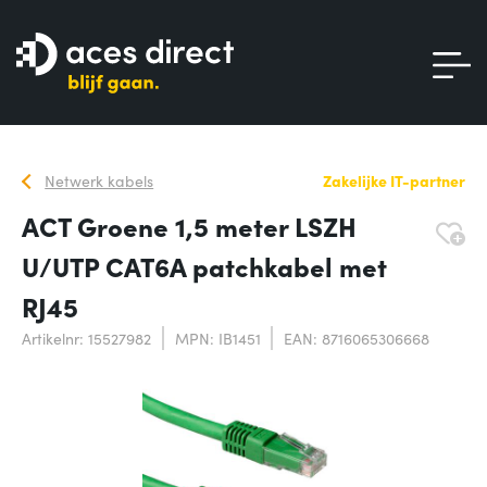
Netwerk kabels
Zakelijke IT-partner
ACT Groene 1,5 meter LSZH
U/UTP CAT6A patchkabel met
RJ45
Artikelnr: 15527982
MPN: IB1451
EAN: 8716065306668