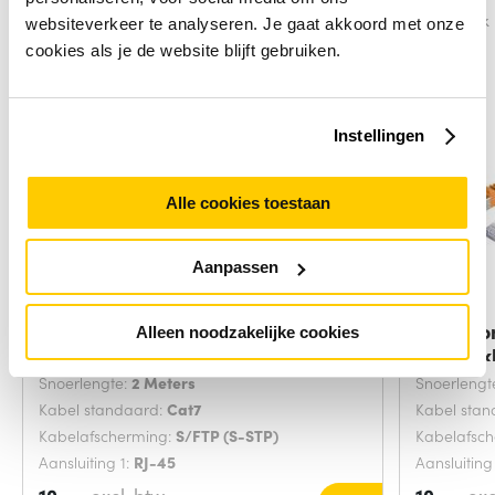
Vergelijk
Vergelijk
websiteverkeer te analyseren. Je gaat akkoord met onze
cookies als je de website blijft gebruiken.
Instellingen
Alle cookies toestaan
Aanpassen
Microconnect SFTP702G
Microco
Alleen noodzakelijke cookies
netwerkkabel Groen 2
netwerk
Snoerlengte:
2 Meters
Snoerlengt
Kabel standaard:
Cat7
Kabel sta
Kabelafscherming:
S/FTP (S-STP)
Kabelafsc
Aansluiting 1:
RJ-45
Aansluiting
10,-
10,-