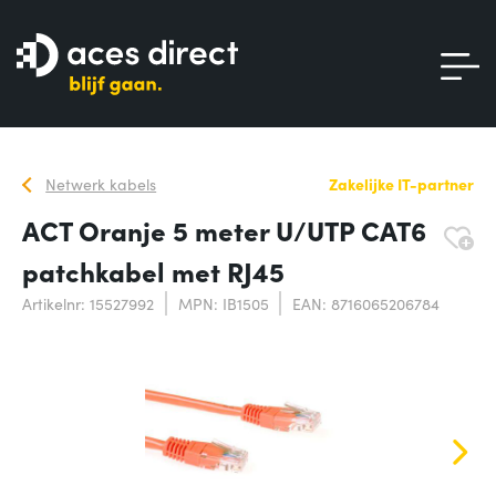
Netwerk kabels
Zakelijke IT-partner
ACT Oranje 5 meter U/UTP CAT6
patchkabel met RJ45
Artikelnr: 15527992
MPN: IB1505
EAN: 8716065206784