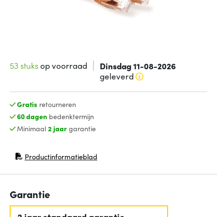
53 stuks
op voorraad
Dinsdag 11-08-2026
geleverd
Gratis
retourneren
60 dagen
bedenktermijn
Minimaal
2 jaar
garantie
Productinformatieblad
(opent in nieuw venster)
Garantie
2 jaar standaard garantie