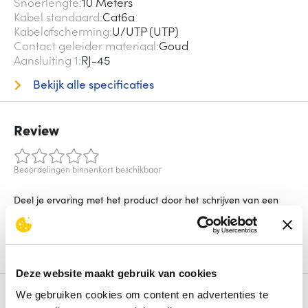
Snoerlengte
10 Meters
Kabel standaard
Cat6a
Kabelafscherming
U/UTP (UTP)
Contact geleider materiaal
Goud
Aansluiting 1
RJ-45
Bekijk alle specificaties
Review
Beoordelingen binnenkort beschikbaar
Deel je ervaring met het product door het schrijven van een
review.
Schrijf een review
Deze website maakt gebruik van cookies
We gebruiken cookies om content en advertenties te
Alternatieven