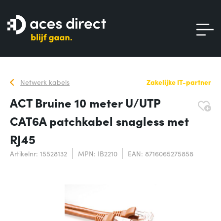
Netwerk kabels
Zakelijke IT-partner
ACT Bruine 10 meter U/UTP
CAT6A patchkabel snagless met
RJ45
Artikelnr: 15528132
MPN: IB2210
EAN: 8716065275858