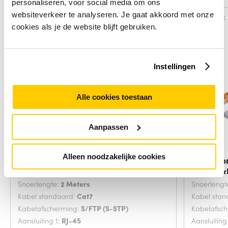
personaliseren, voor social media om ons
websiteverkeer te analyseren. Je gaat akkoord met onze
Vergelijk
Vergelijk
cookies als je de website blijft gebruiken.
Instellingen
Alle cookies toestaan
Aanpassen
Alleen noodzakelijke cookies
Microconnect SFTP702G
Microco
netwerkkabel Groen 2
netwerk
Snoerlengte:
2 Meters
Snoerlengt
Kabel standaard:
Cat7
Kabel sta
Kabelafscherming:
S/FTP (S-STP)
Kabelafsc
Aansluiting 1:
RJ-45
Aansluiting