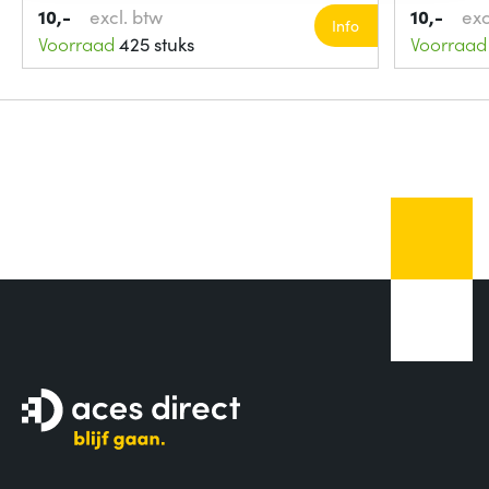
10,-
excl. btw
10,-
exc
Info
Voorraad
425 stuks
Voorraad