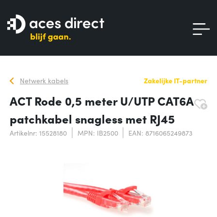
Netwerk kabels
Zakelijke IT-partner
ACT Rode 0,5 meter U/UTP CAT6A
patchkabel snagless met RJ45
Artikelnr: 15528180
MPN: IB2500
EAN: 8716065249873