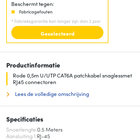
Beschermt tegen:
Fabricagefouten
*
Fabrieksgarantie kan langer zijn dan 2 jaar
Geselecteerd
Productinformatie
Rode 0,5m U/UTP CAT6A patchkabel snaglessmet
RJ45 connectoren
Lees de volledige omschrijving
Specificaties
Snoerlengte
0.5 Meters
Aansluiting 1
RJ-45