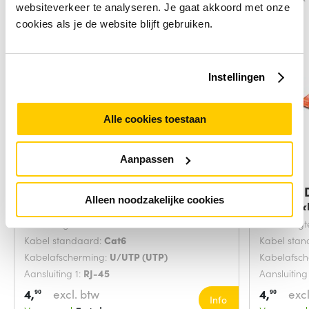
websiteverkeer te analyseren. Je gaat akkoord met onze
cookies als je de website blijft gebruiken.
Instellingen
Alle cookies toestaan
Aanpassen
Digitus DK-1617-0025/B
Digitus
Alleen noodzakelijke cookies
netwerkkabel Blauw
netwerk
Snoerlengte:
0.25 Meters
Snoerlengt
Kabel standaard:
Cat6
Kabel sta
Kabelafscherming:
U/UTP (UTP)
Kabelafsc
Aansluiting 1:
RJ-45
Aansluiting
4,
excl. btw
4,
excl
90
90
Info