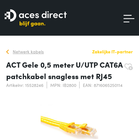
Netwerk kabels
Zakelijke IT-partner
ACT Gele 0,5 meter U/UTP CAT6A
patchkabel snagless met RJ45
Artikelnr: 15528246
MPN: IB2800
EAN: 8716065250114