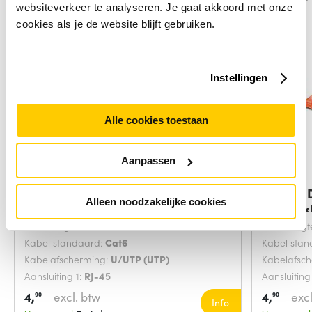
websiteverkeer te analyseren. Je gaat akkoord met onze
cookies als je de website blijft gebruiken.
Instellingen
Alle cookies toestaan
Aanpassen
Digitus DK-1617-0025/B
Digitus
Alleen noodzakelijke cookies
netwerkkabel Blauw
netwerk
Snoerlengte:
0.25 Meters
Snoerlengt
Kabel standaard:
Cat6
Kabel sta
Kabelafscherming:
U/UTP (UTP)
Kabelafsc
Aansluiting 1:
RJ-45
Aansluiting
4,
excl. btw
4,
excl
90
90
Info