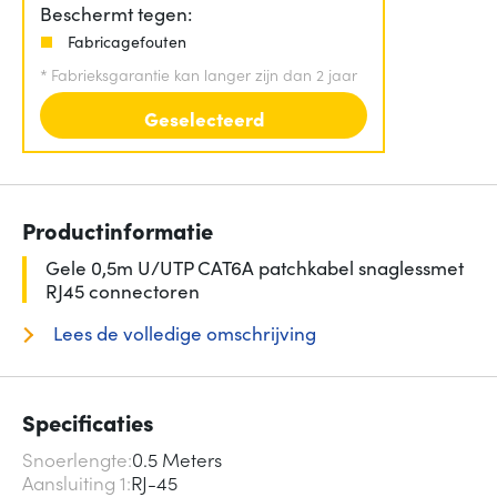
Beschermt tegen:
Fabricagefouten
*
Fabrieksgarantie kan langer zijn dan 2 jaar
Geselecteerd
Productinformatie
Gele 0,5m U/UTP CAT6A patchkabel snaglessmet
RJ45 connectoren
Lees de volledige omschrijving
Specificaties
Snoerlengte
0.5 Meters
Aansluiting 1
RJ-45