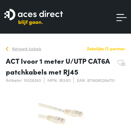
Netwerk kabels
Zakelijke IT-partner
ACT Ivoor 1 meter U/UTP CAT6A
patchkabels met RJ45
Artikelnr: 15528350
MPN: IB3301
EAN: 8716065284751