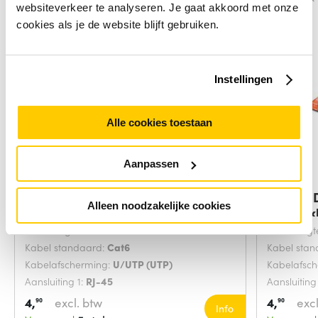
websiteverkeer te analyseren. Je gaat akkoord met onze
cookies als je de website blijft gebruiken.
Instellingen
Alle cookies toestaan
Aanpassen
Digitus DK-1617-0025/B
Digitus
Alleen noodzakelijke cookies
netwerkkabel Blauw
netwerk
Snoerlengte:
0.25 Meters
Snoerlengt
Kabel standaard:
Cat6
Kabel sta
Kabelafscherming:
U/UTP (UTP)
Kabelafsc
Aansluiting 1:
RJ-45
Aansluiting
4,
excl. btw
4,
excl
90
90
Info