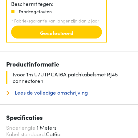
Beschermt tegen:
Fabricagefouten
*
Fabrieksgarantie kan langer zijn dan 2 jaar
Geselecteerd
Productinformatie
Ivoor 1m U/UTP CAT6A patchkabelsmet RJ45
connectoren
Lees de volledige omschrijving
Specificaties
Snoerlengte
1 Meters
Kabel standaard
Cat6a