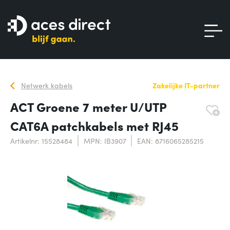
Netwerk kabels
Zakelijke IT-partner
ACT Groene 7 meter U/UTP
CAT6A patchkabels met RJ45
Artikelnr: 15528484
MPN: IB3907
EAN: 8716065285215