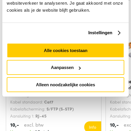
websiteverkeer te analyseren. Je gaat akkoord met onze
cookies als je de website blijft gebruiken.
Instellingen
Alle cookies toestaan
Aanpassen
Microconnect SFTP702G
Microco
Alleen noodzakelijke cookies
netwerkkabel Groen 2
netwerk
Snoerlengte:
2 Meters
Snoerlengt
Kabel standaard:
Cat7
Kabel sta
Kabelafscherming:
S/FTP (S-STP)
Kabelafsc
Aansluiting 1:
RJ-45
Aansluiting
10,-
excl. btw
10,-
exc
Info