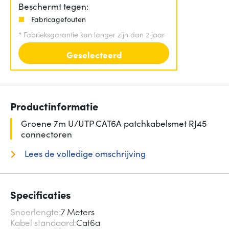
Beschermt tegen:
Fabricagefouten
*
Fabrieksgarantie kan langer zijn dan 2 jaar
Geselecteerd
Productinformatie
Groene 7m U/UTP CAT6A patchkabelsmet RJ45
connectoren
Lees de volledige omschrijving
Specificaties
Snoerlengte
7 Meters
Kabel standaard
Cat6a