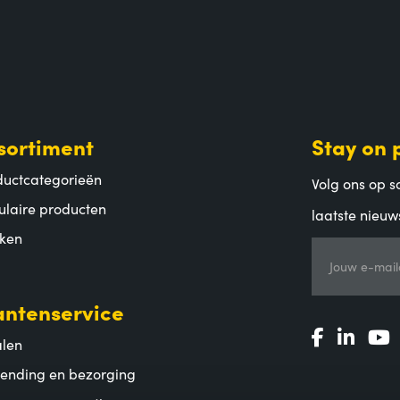
sortiment
Stay on 
ductcategorieën
Volg ons op so
ulaire producten
laatste nieuw
ken
Jouw e-mail
antenservice
alen
zending en bezorging