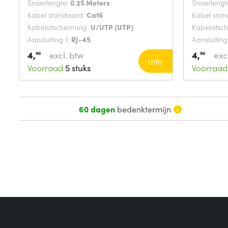
Snoerlengte:
0.25 Meters
Snoerlengt
Kabel standaard:
Cat6
Kabel sta
Kabelafscherming:
U/UTP (UTP)
Kabelafsc
Aansluiting 1:
RJ-45
Aansluiting
4,
4,
excl. btw
exc
90
90
Info
Voorraad
5 stuks
Voorraad
60 dagen
bedenktermijn