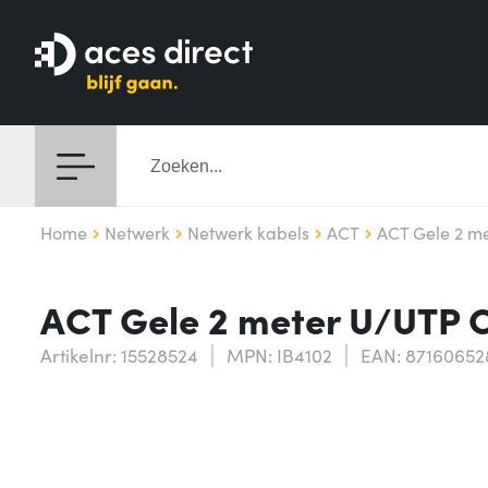
Home
Netwerk
Netwerk kabels
ACT
ACT Gele 2 m
ACT Gele 2 meter U/UTP 
Artikelnr: 15528524
MPN: IB4102
EAN: 87160652