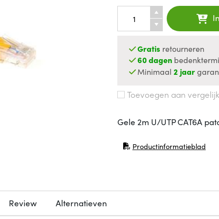
I
Gratis
retourneren
60 dagen
bedenktermi
Minimaal
2 jaar
garan
Toevoegen aan vergelij
Gele 2m U/UTP CAT6A pat
Productinformatieblad
(opent in nieuw venster)
Review
Alternatieven