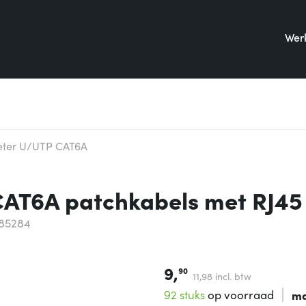
Werk
eter U/UTP CAT6A
CAT6A patchkabels met RJ45
85284
9,
90
11,
98
incl. btw
92 stuks
op voorraad
ma