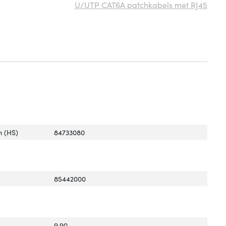
U/UTP CAT6A patchkabels met RJ45
 (HS)
84733080
85442000
9.90