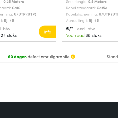
e:
0.25 Meters
Snoerlengte:
0.5 Meters
ndaard:
Cat6
Kabel standaard:
Cat5e
herming:
U/UTP (UTP)
Kabelafscherming:
U/UTP (UT
 1:
RJ-45
Aansluiting 1:
RJ-45
5,
l. btw
excl. btw
50
Info
24 stuks
Voorraad
38 stuks
60 dagen
defect omruilgarantie
Stan