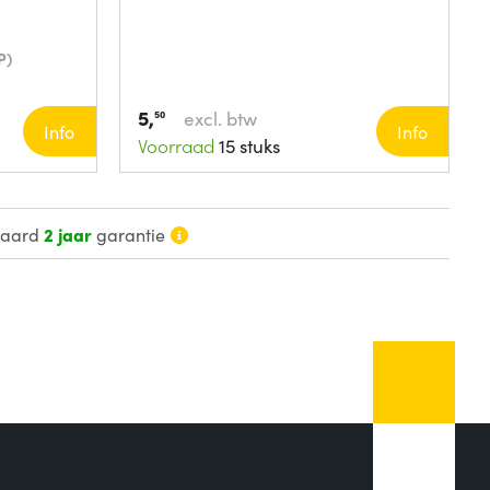
P)
5,
excl. btw
50
Info
Info
Voorraad
15 stuks
daard
2 jaar
garantie