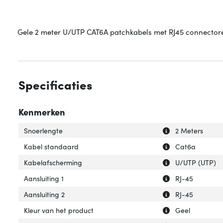
Gele 2 meter U/UTP CAT6A patchkabels met RJ45 connectoren
Specificaties
Kenmerken
Uitleg over 'Snoe
Verberg uitleg o
Snoerlengte
2 Meters
Uitleg over 'Kab
Verberg uitleg o
Kabel standaard
Cat6a
Uitleg over 'Kab
Verberg uitleg o
Kabelafscherming
U/UTP (UTP)
Uitleg over 'Aansl
Verberg uitleg ov
Aansluiting 1
RJ-45
Uitleg over 'Aansl
Verberg uitleg ov
Aansluiting 2
RJ-45
Uitleg over 'Kleu
Verberg uitleg ov
Kleur van het product
Geel