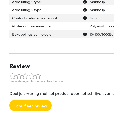
Uitleg over 'Aansl
Verberg uitleg ov
Aansluiting 1 type
Mannelijk
Uitleg over 'Aans
Verberg uitleg ov
Aansluiting 2 type
Mannelijk
Uitleg over 'Con
Verberg uitleg o
Contact geleider materiaal
Goud
Materiaal buitenmantel
Polyvinyl chlor
Uitleg over 'Bek
Verberg uitleg o
Bekabelingstechnologie
10/100/1000Ba
Review
Beoordelingen binnenkort beschikbaar
Deel je ervaring met het product door het schrijven van 
Schrijf een review