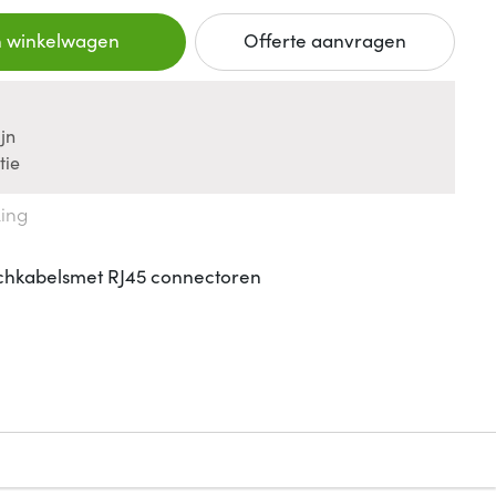
n winkelwagen
Offerte aanvragen
jn
tie
king
chkabelsmet RJ45 connectoren