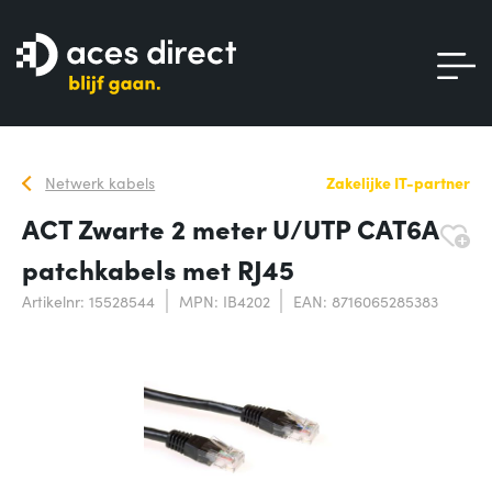
Netwerk kabels
Zakelijke IT-partner
ACT Zwarte 2 meter U/UTP CAT6A
patchkabels met RJ45
Artikelnr: 15528544
MPN: IB4202
EAN: 8716065285383