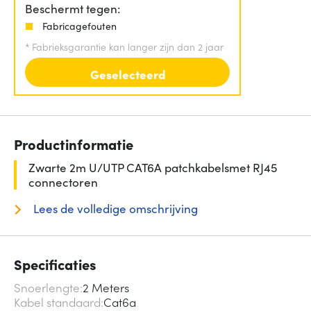
Beschermt tegen:
Fabricagefouten
*
Fabrieksgarantie kan langer zijn dan 2 jaar
Geselecteerd
Productinformatie
Zwarte 2m U/UTP CAT6A patchkabelsmet RJ45
connectoren
Lees de volledige omschrijving
Specificaties
Snoerlengte
2 Meters
Kabel standaard
Cat6a