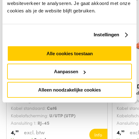
websiteverkeer te analyseren. Je gaat akkoord met onze
cookies als je de website blijft gebruiken.
Instellingen
Alle cookies toestaan
Aanpassen
Digitus DK-1617-0025/B
Digitus
Alleen noodzakelijke cookies
netwerkkabel Blauw
netwerk
Snoerlengte:
0.25 Meters
Snoerlengt
Kabel standaard:
Cat6
Kabel sta
Kabelafscherming:
U/UTP (UTP)
Kabelafsc
Aansluiting 1:
RJ-45
Aansluiting
4,
excl. btw
4,
excl
90
90
Info